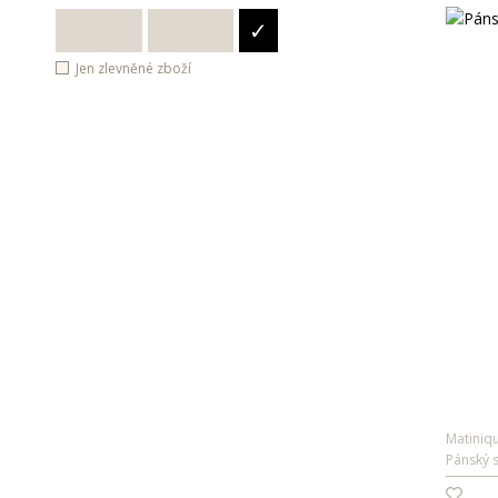
zelená
✓
tmavě fialová
šedá
Jen zlevněné zboží
hnědá
modrá
khaki
tmavě šedá
tmavě hnědá
tmavě zelená
tmavě modrá
černá
Matiniq
Pánský s