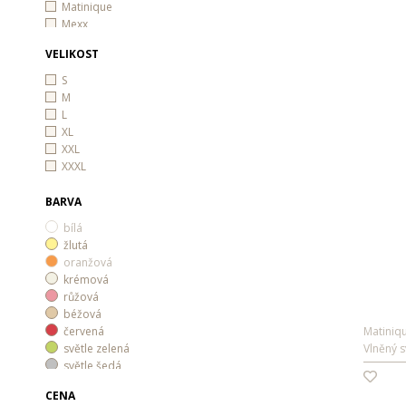
Matinique
Mexx
Pepe Jeans
VELIKOST
PRE END
Wrangler
S
M
L
XL
XXL
XXXL
BARVA
bílá
žlutá
oranžová
krémová
růžová
béžová
červená
Matiniq
světle zelená
Vlněný s
světle šedá
světle modrá
CENA
vínová