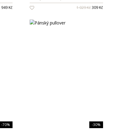
č
949 Kč
1 029 Kč
309 Kč
-70%
-30%