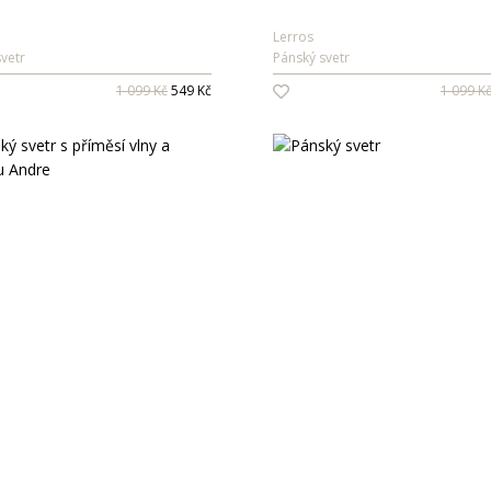
Lerros
vetr
Pánský svetr
1 099 Kč
549 Kč
1 099 K