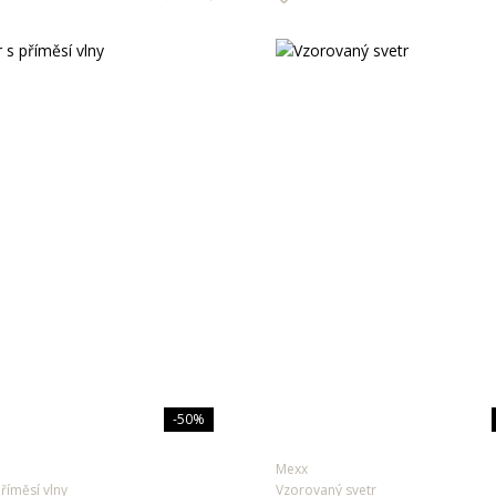
-50%
Mexx
příměsí vlny
Vzorovaný svetr