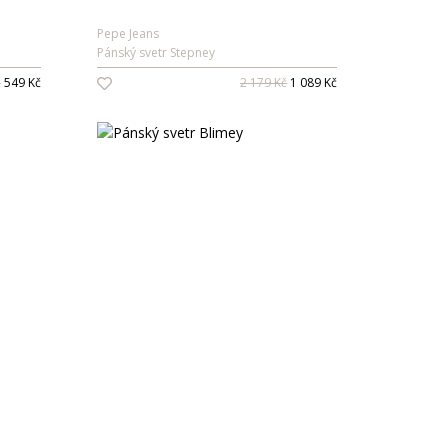
Pepe Jeans
Pánský svetr Stepney
č
549 Kč
2 179 Kč
1 089 Kč