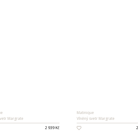
ue
Matinique
vetr Margrate
Vlněný svetr Margrate
2 939 Kč
2