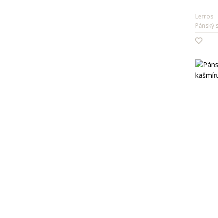
Lerros
Pánský s