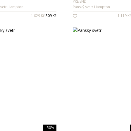
PRE END
svetr Hampton
Pánský svetr Hampton
1 029 Kč
309 Kč
1 119 K
-50%