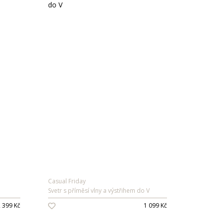
Casual Friday
Svetr s příměsí vlny a výstřihem do V
 399 Kč
1 099 Kč