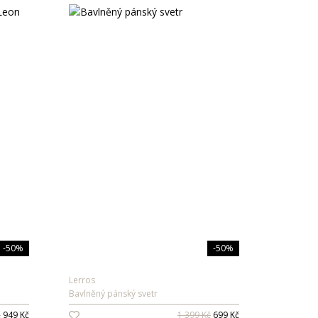
-50%
-50%
Lerros
Bavlněný pánský svetr
č
949 Kč
1 399 Kč
699 Kč