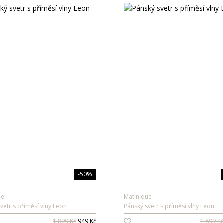
-50%
ue
Matinique
vetr s příměsí vlny Leon
Pánský svetr s příměsí vlny Leon
1 899 Kč
949 Kč
1 899 K