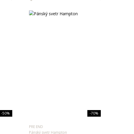
-50%
-70%
PRE END
Pánský svetr Hampton