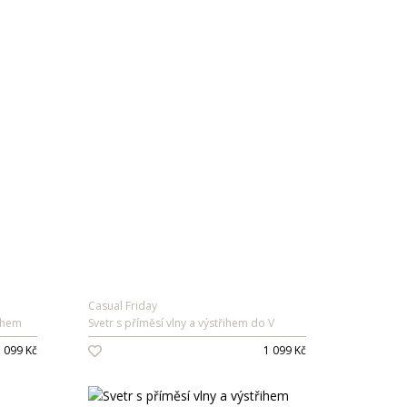
Vývoj Třešť: Exkluzivně v DESIRRED
Vůně: novinky v nabídce
Body a dupačky: 2-3packy již od 119 Kč
More & More: nově v DESIRRED
Casual Friday
řihem
Svetr s příměsí vlny a výstřihem do V
 099 Kč
1 099 Kč