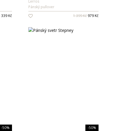
Lerros
Pánský pullover
č
339 Kč
1 399 Kč
979 Kč
-50%
-50%