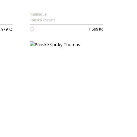
Matinique
Pánská kravata
979 Kč
1 599 Kč