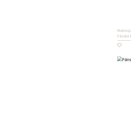
Matiniq
Pánská k