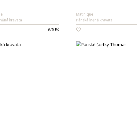
ue
Matinique
lněná kravata
Pánská lněná kravata
979 Kč