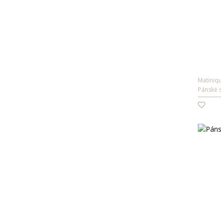
Matiniq
Pánské s