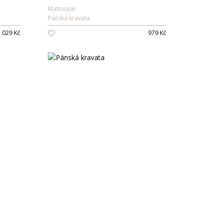
Matinique
Pánská kravata
 029 Kč
979 Kč