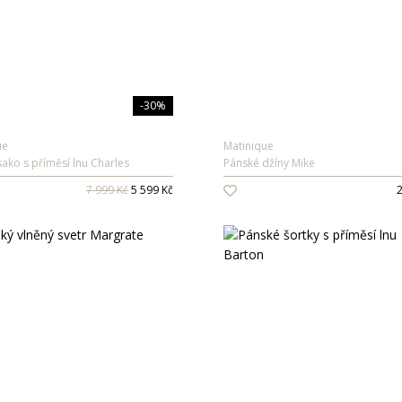
-30%
ue
Matinique
ako s příměsí lnu Charles
Pánské džíny Mike
7 999 Kč
5 599 Kč
2