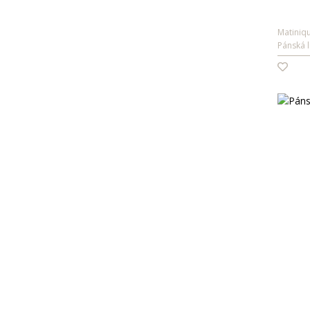
Pioneer
PRE END
Refresh
Matiniq
Rieker
Pánská 
Wrangler
XPOOOS
Xti