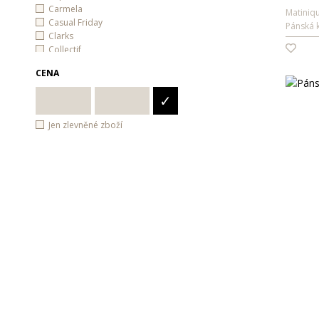
Carmela
Matiniq
Casual Friday
Pánská 
Clarks
Collectif
EA7 Emporio Armani
CENA
Emporio Armani
Eterna
✓
Fila
Fonem
Jen zlevněné zboží
FRAAS
Gant
GAP
Jeep
Josef Seibel
Lagen
Lee
Lee Cooper
Lerros
Liu Jo
Matinique
Mexx
Ochranné pomůcky
Pepe Jeans