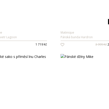
ue
Matinique
svetr Lagoon
Pánská bunda Hardron
1 719 Kč
3 999 Kč
2