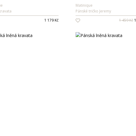
ue
Matinique
kravata
Pánské tričko Jeremy
1 179 Kč
1 459 Kč
1