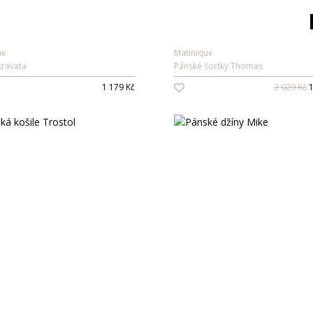
ue
Matinique
kravata
Pánské šortky Thomas
1 179 Kč
2 029 Kč
1