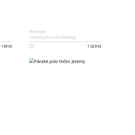
Matinique
Pánské polo tričko Melange
 149 Kč
1 029 Kč