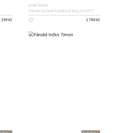
Josef Seibel
Pánské kožené kotníkové boty Erroll 51
 299 Kč
2 789 Kč