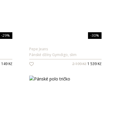
-29%
-30%
Pepe Jeans
Pánské džíny Gymdigo, slim
 149 Kč
2 199 Kč
1 539 Kč