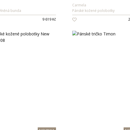
Carmela
vlněná bunda
Pánské kožené polobotky
9 619 Kč
2