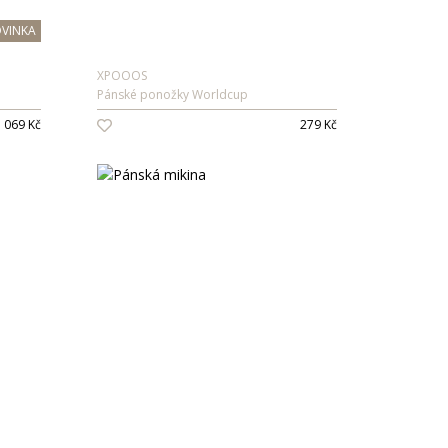
VINKA
XPOOOS
Pánské ponožky Worldcup
 069 Kč
279 Kč