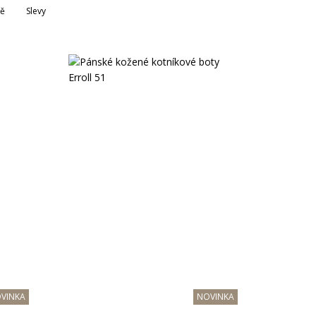
ně
Slevy
Vývoj Třešť: Exkluzivně v DESIRRED
Vůně: novinky v nabídce
Body a dupačky: 2-3packy již od 119 Kč
More & More: nově v DESIRRED
VINKA
NOVINKA