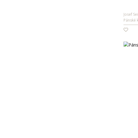
Pioneer
PRE END
Refresh
Josef Se
Rieker
Pánské 
Wrangler
XPOOOS
Xti