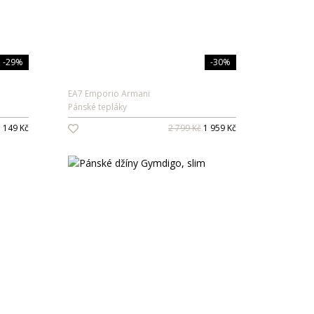
-29%
-30%
EA7 Emporio Armani
Pánské tepláky
 149 Kč
2 799 Kč
1 959 Kč