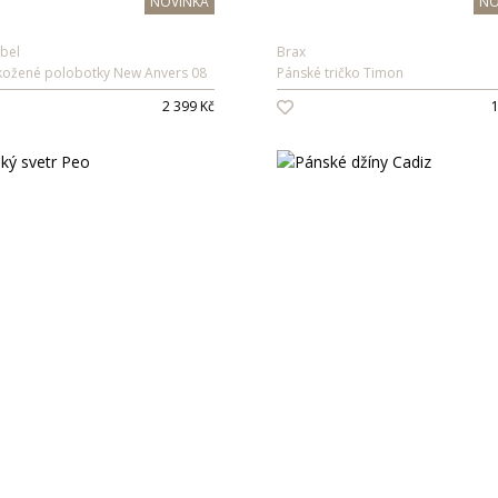
NOVINKA
NO
ibel
Brax
kožené polobotky New Anvers 08
Pánské tričko Timon
2 399 Kč
1