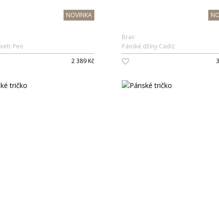
NOVINKA
NO
Brax
svetr Peo
Pánské džíny Cadiz
2 389 Kč
3