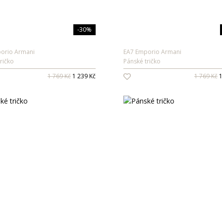
-30%
orio Armani
EA7 Emporio Armani
ričko
Pánské tričko
1 769 Kč
1 239 Kč
1 769 Kč
1