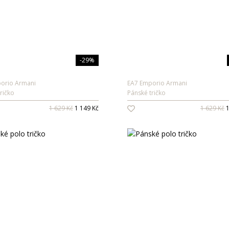
-29%
orio Armani
EA7 Emporio Armani
ričko
Pánské tričko
1 629 Kč
1 149 Kč
1 629 Kč
1