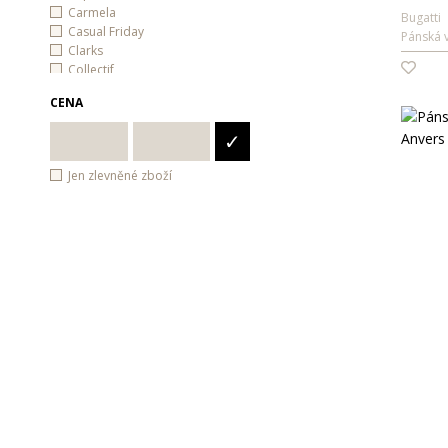
Carmela
Bugatti
Casual Friday
Pánská 
Clarks
Collectif
EA7 Emporio Armani
CENA
Emporio Armani
Eterna
✓
Fila
Fonem
Jen zlevněné zboží
FRAAS
Gant
GAP
Jeep
Josef Seibel
Lagen
Lee
Lee Cooper
Lerros
Liu Jo
Matinique
Mexx
Ochranné pomůcky
Pepe Jeans