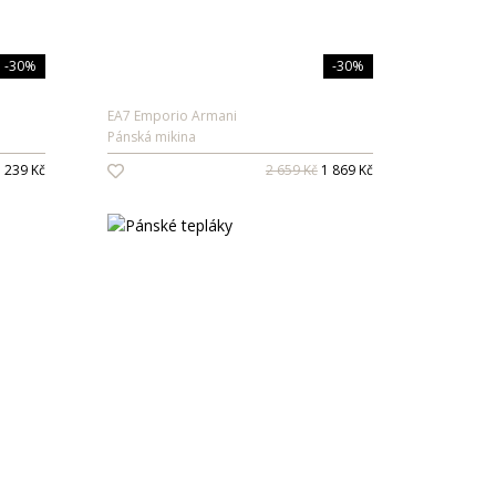
-30%
-30%
EA7 Emporio Armani
Pánská mikina
 239 Kč
2 659 Kč
1 869 Kč