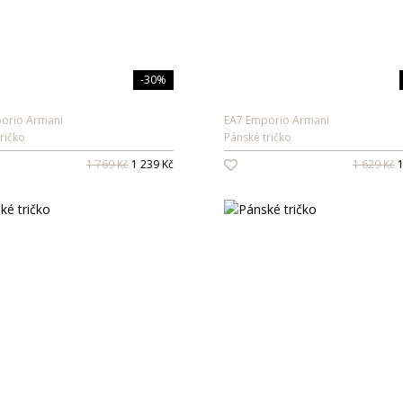
-30%
orio Armani
EA7 Emporio Armani
ričko
Pánské tričko
1 769 Kč
1 239 Kč
1 629 Kč
1