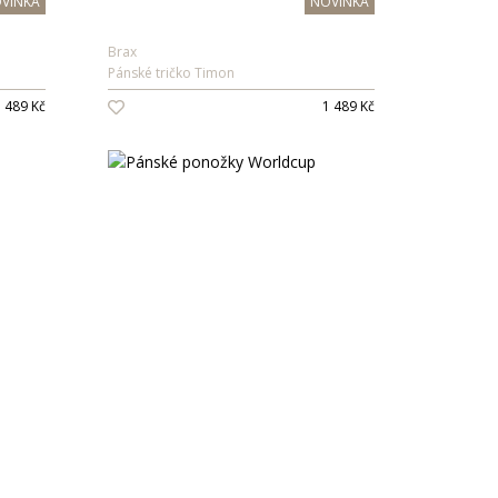
VINKA
NOVINKA
Brax
Pánské tričko Timon
 489 Kč
1 489 Kč