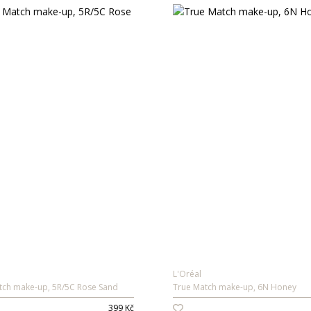
L'Oréal
tch make-up, 5R/5C Rose Sand
True Match make-up, 6N Honey
399 Kč