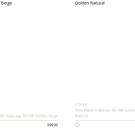
L'Oréal
True Match make-up, 4D/4W Golde
tch make-up, 3D/3W Golden Beige
Natural
399 Kč