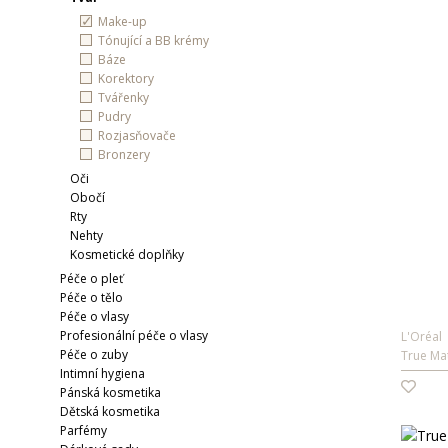
Overaly
Doplňky
Kalhoty
Pánská kosmetika
Make-up
Na doma, sport
Obuv
Plavky
Parfémy a toaletní vody
Tónující a BB krémy
Báze
Plavky
Pyžama
Dárkové sady
Korektory
Spodní prádlo
Spodní prádlo
Vitaminové doplňky
Tvářenky
Pudry
Noční prádlo
Doplňky
Rozjasňovače
Kabelky, batohy
Obuv
Bronzery
Doplňky
Soupravy
Oči
TRIČKA
TENISKY
Obočí
Obuv
Dětská kosmetika
Rty
MINIATURY KOSMETIKY
OPALOVACÍ KOSME
Nehty
Kosmetické doplňky
VLNA & KAŠMÍR
SEZÓNNÍ OBUV
Péče o pleť
Péče o tělo
Péče o vlasy
Profesionální péče o vlasy
L'Oréal
Péče o zuby
True Ma
Intimní hygiena
Pánská kosmetika
Dětská kosmetika
Parfémy