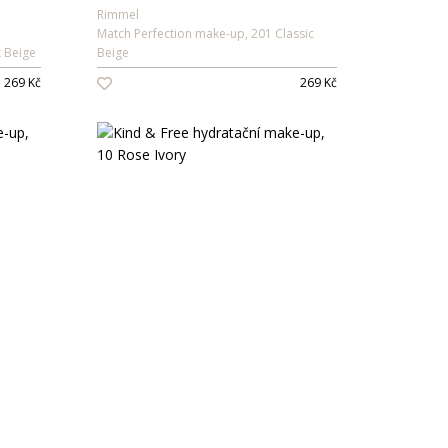
Rimmel
Match Perfection make-up, 201 Classic
t Beige
Beige
269 Kč
269 Kč