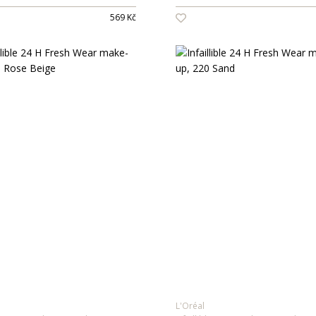
569 Kč
L'Oréal