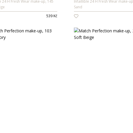
ble 24 H Fresh Wear make-up, 145
Infaillible 24 H Fresh Wear make-up
ige
Sand
539 Kč