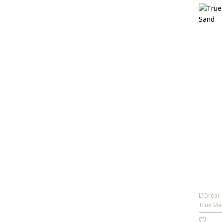
L'Oréal
True Ma