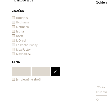
Dárkové sady
ZNAČKA
Bourjois
Byphasse
Dermacol
Ischia
Korff
L'Oréal
La Roche-Posay
Max Factor
Maybelline
Nivea
CENA
Real Techniques
Rimmel
✓
Rodial
StriVectin
Jen zlevněné zboží
L'Oréal
True Ma