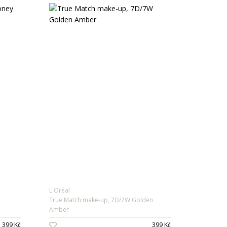
L'Oréal
True Match make-up, 7D/7W Golden
Amber
399 Kč
399 Kč