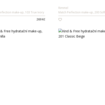
Rimmel
rfection make-up, 103 True Ivory
Match Perfection make-up, 200 Sof
269 Kč