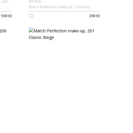
, 220
Rimmel
Match Perfection make-up, 100 Ivory
569 Kč
299 Kč