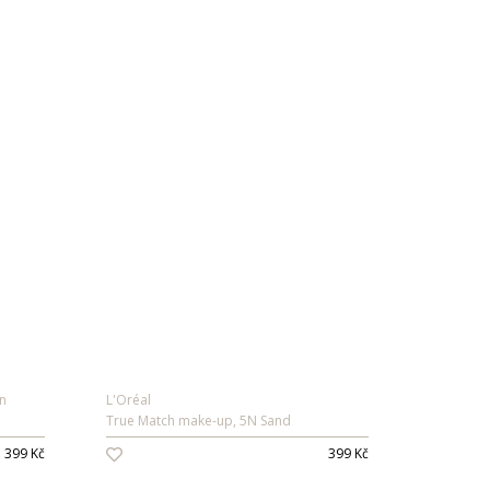
n
L'Oréal
True Match make-up, 5N Sand
399 Kč
399 Kč