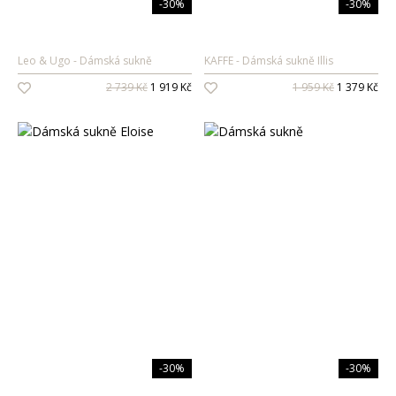
-30%
-30%
Leo & Ugo
Dámská sukně
KAFFE
Dámská sukně Illis
2 739 Kč
1 919 Kč
1 959 Kč
1 379 Kč
-30%
-30%