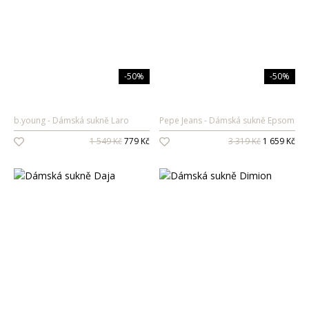
-50%
-50%
b.young
Dámská sukně Laro
Pepe Jeans
Dámská sukně Epsom
1 549 Kč
779 Kč
3 319 Kč
1 659 Kč