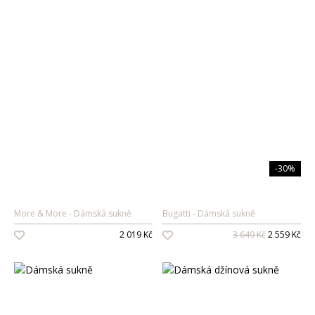
-30%
More & More
Dámská sukně
Bugatti
Dámská sukně
2 019 Kč
3 649 Kč
2 559 Kč