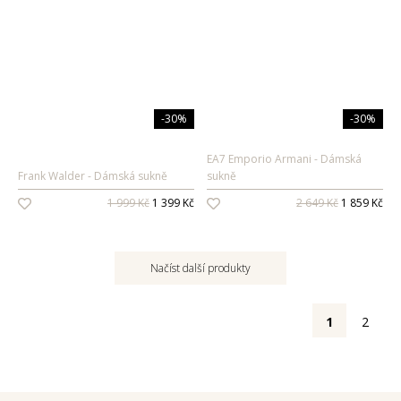
-30%
-30%
EA7 Emporio Armani
Dámská
Frank Walder
Dámská sukně
sukně
1 999 Kč
1 399 Kč
2 649 Kč
1 859 Kč
Načíst další produkty
1
2