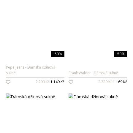
-50%
-50%
Pepe Jeans
Dámská džínová
sukně
Frank Walder
Dámská sukně
2 299 Kč
1 149 Kč
2 339 Kč
1 169 Kč