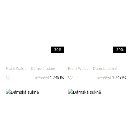
-30%
-30%
Frank Walder
Dámská sukně
Frank Walder
Dámská sukně
2 499 Kč
1 749 Kč
2 499 Kč
1 749 Kč