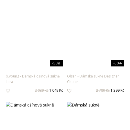
-50%
-50%
b.young
Dámská džínová sukně
Olsen
Dámská sukně Designer
Lara
Choice
2 089 Kč
1 049 Kč
2 789 Kč
1 399 Kč