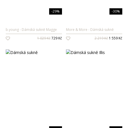
-29%
-30%
b.young
Dámská sukně Magge
More & More
Dámská sukně
1 029 Kč
729 Kč
2 219 Kč
1 559 Kč