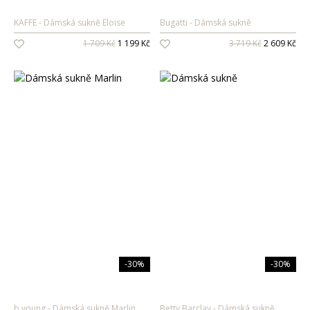
KAFFE
Dámská sukně Eloise
Bugatti
Dámská sukně
1 709 Kč
1 199 Kč
3 719 Kč
2 609 Kč
-30%
-30%
b.young
Dámská sukně Marlin
Betty Barclay
Dámská sukně