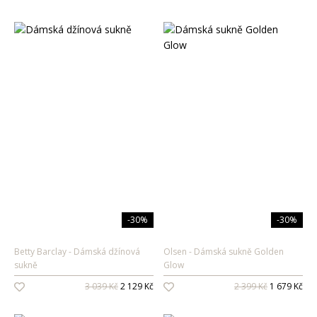
-30%
-30%
Betty Barclay
Dámská džínová
Olsen
Dámská sukně Golden
sukně
Glow
3 039 Kč
2 129 Kč
2 399 Kč
1 679 Kč