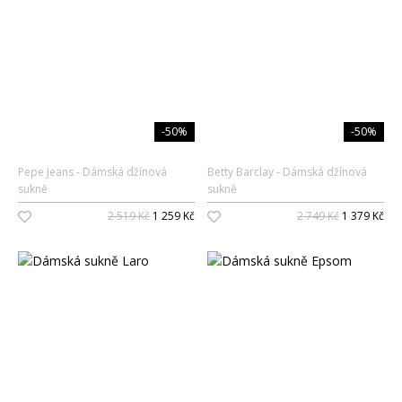
-50%
-50%
Pepe Jeans
Dámská džínová
Betty Barclay
Dámská džínová
sukně
sukně
2 519 Kč
1 259 Kč
2 749 Kč
1 379 Kč