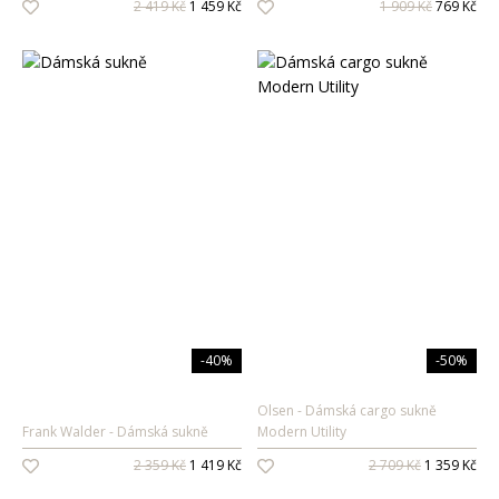
2 419 Kč
1 459 Kč
1 909 Kč
769 Kč
Pánské vůně
Dárkové sady
Pro ženy
Pro muže
-40%
-50%
Olsen
Dámská cargo sukně
Frank Walder
Dámská sukně
Modern Utility
2 359 Kč
1 419 Kč
2 709 Kč
1 359 Kč