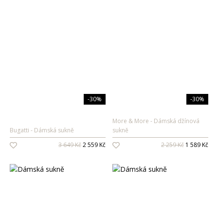
-30%
-30%
More & More
Dámská džínová
Bugatti
Dámská sukně
sukně
3 649 Kč
2 559 Kč
2 259 Kč
1 589 Kč