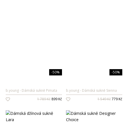
-50%
-50%
b.young
Dámská sukně Pimata
b.young
Dámská sukně Sienna
1 789 Kč
899 Kč
1 549 Kč
779 Kč