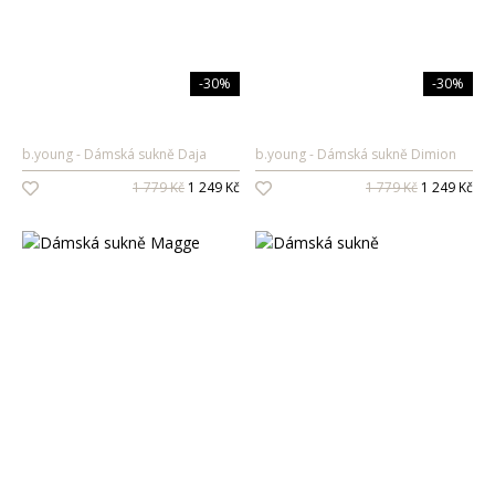
-30%
-30%
b.young
Dámská sukně Daja
b.young
Dámská sukně Dimion
1 779 Kč
1 249 Kč
1 779 Kč
1 249 Kč