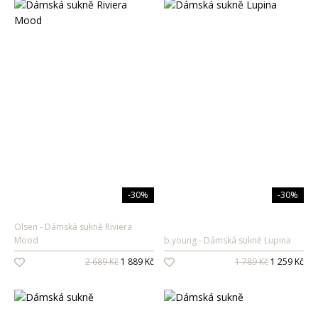
-30%
-30%
Olsen
Dámská sukně Riviera
Mood
b.young
Dámská sukně Lupina
2 689 Kč
1 889 Kč
1 789 Kč
1 259 Kč