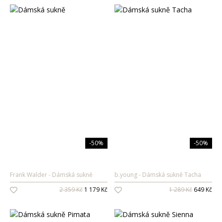
-50%
-50%
Frank Walder
Dámská sukně
b.young
Dámská sukně Tacha
2 359 Kč
1 179 Kč
1 289 Kč
649 Kč