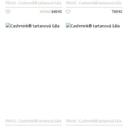
FRAAS
Cashmink® tartanová šála
FRAAS
Cashmink® tartanová šála
Oleje na vlasy
919 Kč
649 Kč
769 Kč
Péče o zuby
Zubní pasty
Ústní vody
Kartáčky
Mezizubní péče
Dětská
kosmetika
Péče o pokožku
Sprcha a koupel
Péče o zuby
Parfémy
FRAAS
Cashmink® tartanová šála
FRAAS
Cashmink® tartanová šála
Dámské vůně