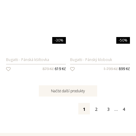
-30%
-50%
Bugatti
Pánská kšiltovka
Bugatti
Pánský klobouk
879 Kč
619 Kč
1 799 Kč
899 Kč
Načíst další produkty
1
2
3
…
4