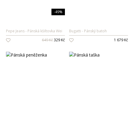
-49%
Pepe Jeans
Pánská kšiltovka Wei
Bugatti
Pánský batoh
649 Kč
329 Kč
1 679 Kč