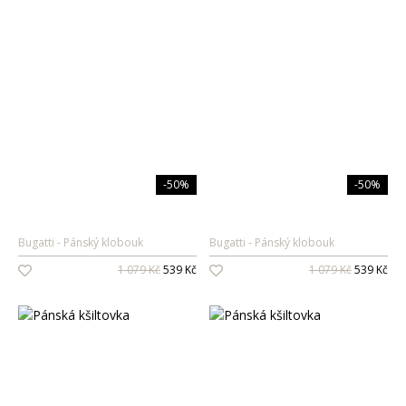
-50%
-50%
Bugatti
Pánský klobouk
Bugatti
Pánský klobouk
1 079 Kč
539 Kč
1 079 Kč
539 Kč