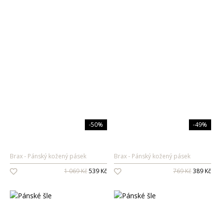
-50%
-49%
Brax
Pánský kožený pásek
Brax
Pánský kožený pásek
1 069 Kč
539 Kč
769 Kč
389 Kč