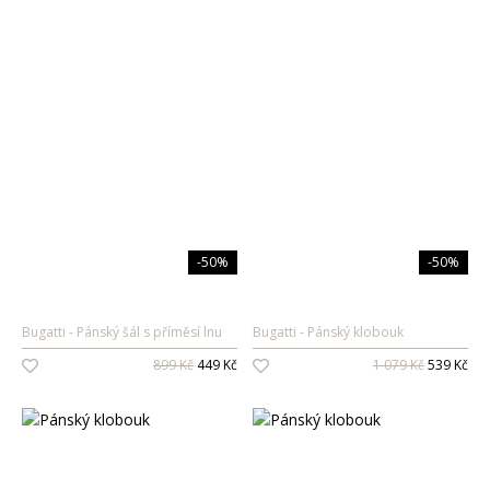
-50%
-50%
Bugatti
Pánský šál s příměsí lnu
Bugatti
Pánský klobouk
899 Kč
449 Kč
1 079 Kč
539 Kč