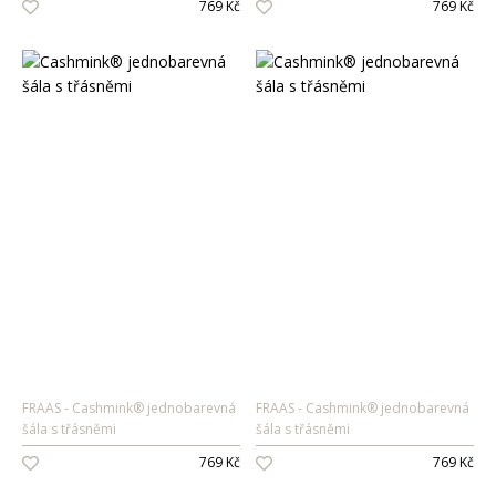
769 Kč
769 Kč
Pánské vůně
Dárkové sady
Pro ženy
Pro muže
FRAAS
Cashmink® jednobarevná
FRAAS
Cashmink® jednobarevná
šála s třásněmi
šála s třásněmi
769 Kč
769 Kč