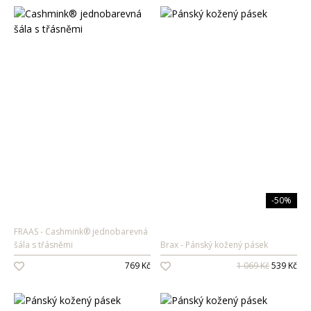
-50%
FRAAS
Cashmink® jednobarevná
šála s třásněmi
Brax
Pánský kožený pásek
769 Kč
1 069 Kč
539 Kč