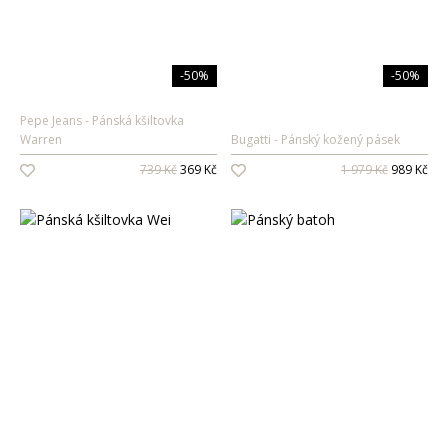
-50%
-50%
Pepe Jeans
Pánská kšiltovka
Warren
Bugatti
Pánský kožený pásek
739 Kč
369 Kč
1 979 Kč
989 Kč