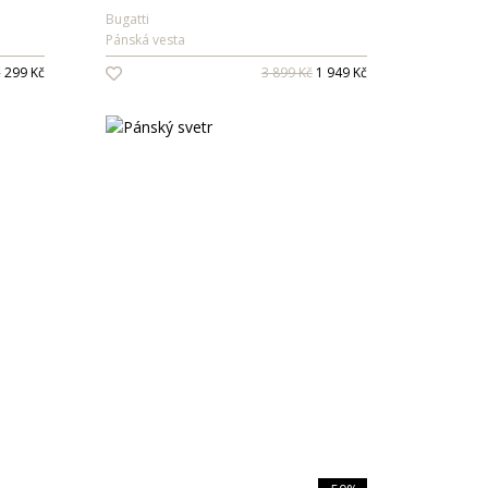
Bugatti
Pánská vesta
č
299 Kč
3 899 Kč
1 949 Kč