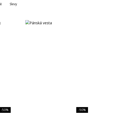
ně
Slevy
Vývoj Třešť: Exkluzivně v DESIRRED
Vůně: novinky v nabídce
Body a dupačky: 2-3packy již od 119 Kč
More & More: nově v DESIRRED
-50%
-50%