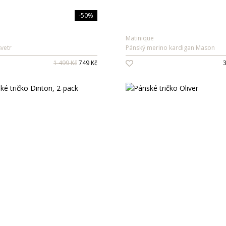
-50%
Matinique
vetr
Pánský merino kardigan Mason
1 499 Kč
749 Kč
3