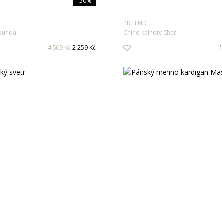
-50%
PRE END
bunda
Chino kalhoty Chet
4 509 Kč
2 259 Kč
1