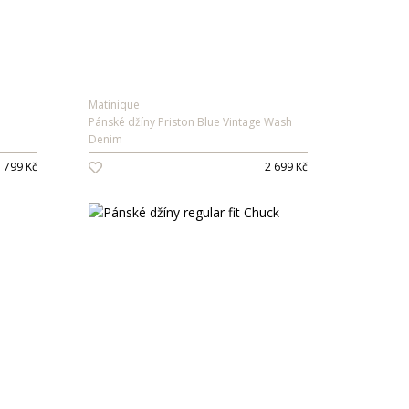
Matinique
Pánské džíny Priston Blue Vintage Wash
Denim
 799 Kč
2 699 Kč