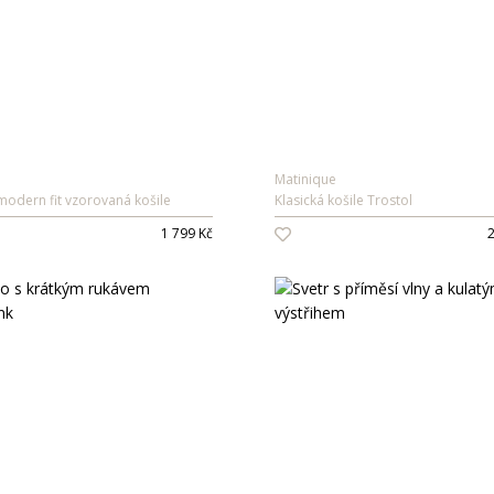
Matinique
modern fit vzorovaná košile
Klasická košile Trostol
1 799 Kč
2