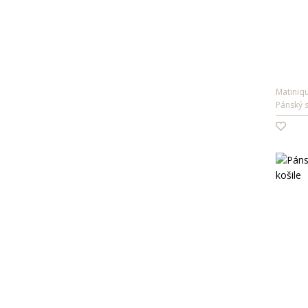
Matiniq
Pánský s