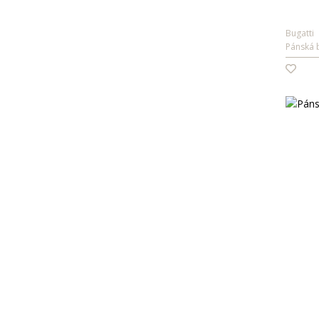
Pioneer
PRE END
Refresh
Bugatti
Rieker
Pánská 
Wrangler
XPOOOS
Xti