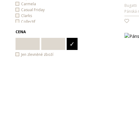
Carmela
Bugatti
Casual Friday
Pánská 
Clarks
Collectif
EA7 Emporio Armani
CENA
Emporio Armani
Eterna
✓
Fila
Fonem
Jen zlevněné zboží
FRAAS
Gant
GAP
Jeep
Josef Seibel
Lagen
Lee
Lee Cooper
Lerros
Liu Jo
Matinique
Mexx
Ochranné pomůcky
Pepe Jeans