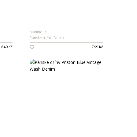
Matinique
Pánské tričko Delink
849 Kč
799 Kč