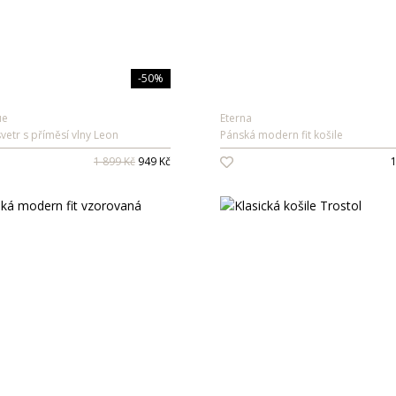
-50%
ue
Eterna
vetr s příměsí vlny Leon
Pánská modern fit košile
1 899 Kč
949 Kč
1