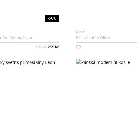
-50%
Mexx
ričko Dinton, 2-pack
Pánské tričko Oliver
599 Kč
299 Kč