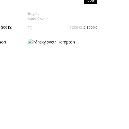
-50%
Bugatti
Pánský svetr
 599 Kč
4 209 Kč
2 109 Kč