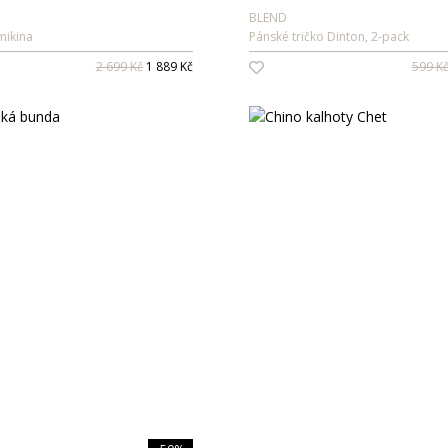
BLEND
mikina
Pánské tričko Dinton, 2-pack
2 699 Kč
1 889 Kč
599 K