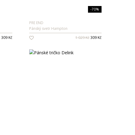
-70%
PRE END
Pánský svetr Hampton
 309 Kč
1 029 Kč
309 Kč