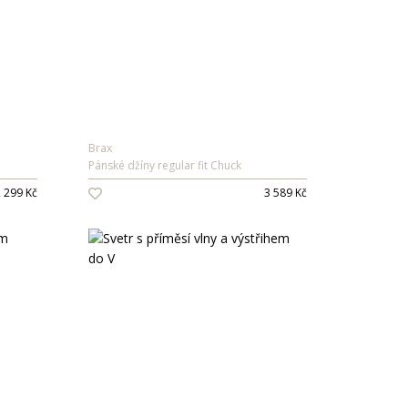
Brax
Pánské džíny regular fit Chuck
 299 Kč
3 589 Kč