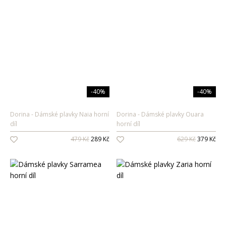
-40%
-40%
Dorina
Dámské plavky Naia horní
Dorina
Dámské plavky Ouara
díl
horní díl
479 Kč
289 Kč
629 Kč
379 Kč