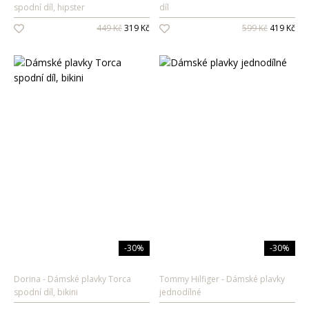
spodní díl, hipster
díl
Oleje na vlasy
449 Kč
319 Kč
599 Kč
419 Kč
Péče o zuby
Zubní pasty
Ústní vody
Kartáčky
Mezizubní péče
Dětská
kosmetika
Péče o pokožku
Sprcha a koupel
Péče o zuby
-30%
-30%
Parfémy
Dorina
Dámské plavky Torca
Tommy Hilfiger
Dámské plavky
spodní díl, bikini
jednodílné
Dámské vůně