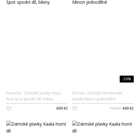
-39%
Panache
Dámské plavky Anya
Dorina
Dámské těhotenské
Riva Spot spodní díl, bikiny
plavky Minori jednodílné
699 Kč
739 Kč
449 Kč