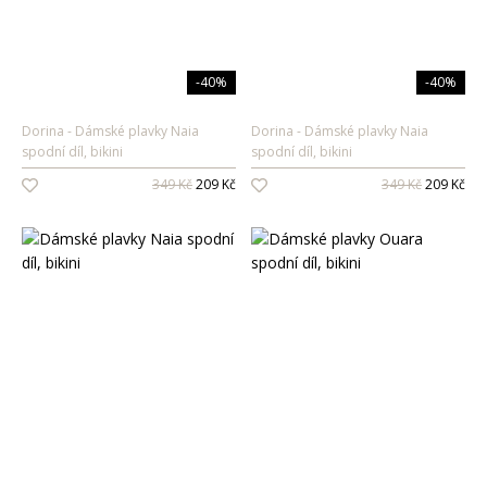
-40%
-40%
Dorina
Dámské plavky Naia
Dorina
Dámské plavky Naia
spodní díl, bikini
spodní díl, bikini
349 Kč
209 Kč
349 Kč
209 Kč