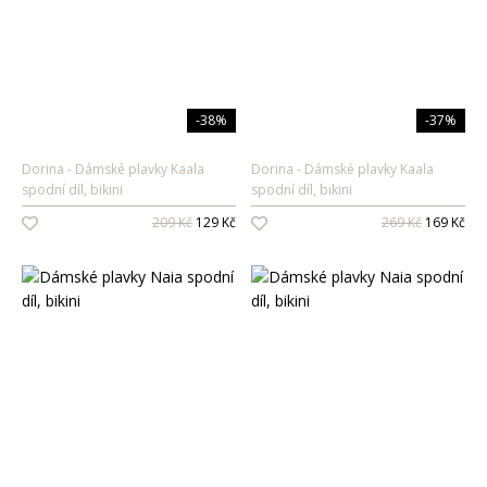
-38%
-37%
Dorina
Dámské plavky Kaala
Dorina
Dámské plavky Kaala
spodní díl, bikini
spodní díl, bikini
209 Kč
129 Kč
269 Kč
169 Kč