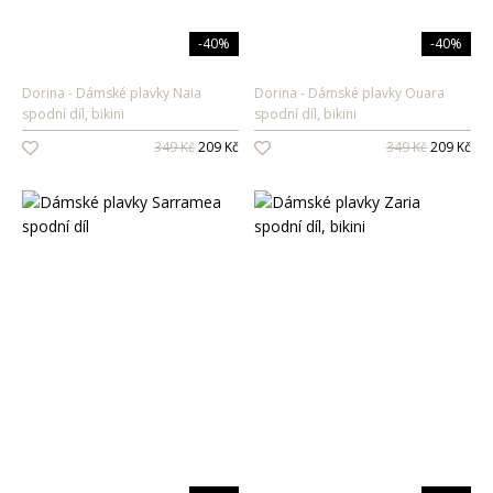
-40%
-40%
Dorina
Dámské plavky Naia
Dorina
Dámské plavky Ouara
spodní díl, bikini
spodní díl, bikini
349 Kč
209 Kč
349 Kč
209 Kč