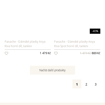
-40%
Panache
Dámské plavky Anya
Panache
Dámské plavky Anya
Riva horní díl, tankini
Riva Spot horní díl, tankini
1 479 Kč
1 479 Kč
889 Kč
Načíst další produkty
1
2
3