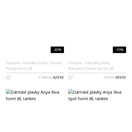
-40%
-39%
Panache
Dámské plavky Oceana
Panache
Dámské plavky
Plunge horní díl
Marianna Classic spodní díl
1 049 Kč
629 Kč
719 Kč
439 Kč