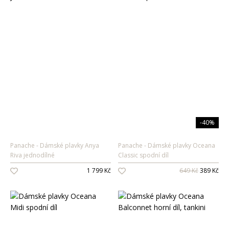
-40%
Panache
Dámské plavky Anya
Panache
Dámské plavky Oceana
Riva jednodílné
Classic spodní díl
1 799 Kč
649 Kč
389 Kč