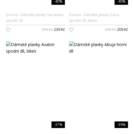
-40%
-40%
Dorina
Dámské plavky Sarramea
Dorina
Dámské plavky Zaria
spodní díl
spodní díl, bikini
399 Kč
239 Kč
349 Kč
209 Kč
-37%
-39%