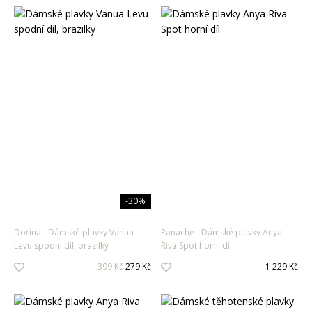
-30%
Dorina
Dámské plavky Vanua
Panache
Dámské plavky Anya
Levu spodní díl, brazilky
Riva Spot horní díl
399 Kč
279 Kč
1 229 Kč