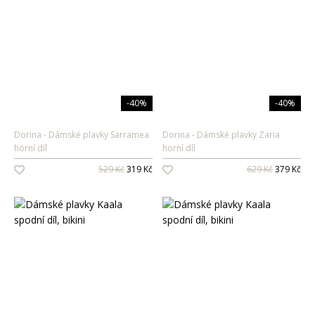
-40%
-40%
Dorina
Dámské plavky Sarramea
Dorina
Dámské plavky Zaria
horní díl
horní díl
529 Kč
319 Kč
629 Kč
379 Kč