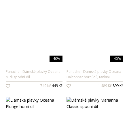
-40%
-40%
Panache
Dámské plavky Oceana
Panache
Dámské plavky Oceana
Midi spodní díl
Balconnet horní díl, tankini
749 Kč
449 Kč
1 489 Kč
899 Kč