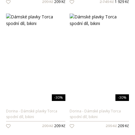
299 Kč
209 Kč
2 749 Kč
1 929 Kč
Pánské vůně
Dárkové sady
Pro ženy
Pro muže
-30%
-30%
Dorina
Dámské plavky Torca
Dorina
Dámské plavky Torca
spodní díl, bikini
spodní díl, bikini
299 Kč
209 Kč
299 Kč
209 Kč