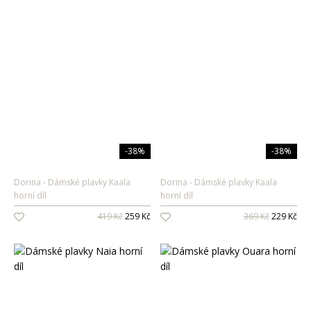
-38%
-38%
Dorina
Dámské plavky Kaala
Dorina
Dámské plavky Kaala
horní díl
horní díl
419 Kč
259 Kč
369 Kč
229 Kč