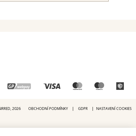
Vývoj Třešť: Exkluzivně v DESIRRED
Vůně: novinky v nabídce
Body a dupačky: 2-3packy již od 119 Kč
More & More: nově v DESIRRED
IRRED, 2026
OBCHODNÍ PODMÍNKY
GDPR
NASTAVENÍ COOKIES