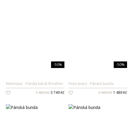
-50%
-50%
Matinique
Pánský kabát Breather
Pepe Jeans
Pánská bunda
7 489 Kč
3 749 Kč
2 969 Kč
1 489 Kč