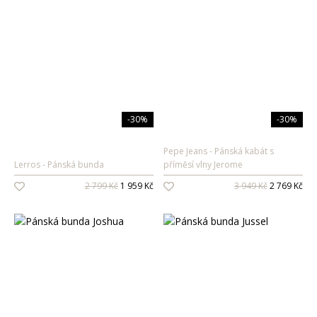
-30%
-30%
Pepe Jeans
Pánská kabát s
Lerros
Pánská bunda
příměsí vlny Jerome
2 799 Kč
1 959 Kč
3 949 Kč
2 769 Kč