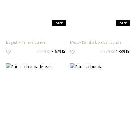
-50%
-50%
Bugatti
Pánská bunda
Mexx
Pánská bomber bunda
7 249 Kč
3 629 Kč
2 779 Kč
1 389 Kč