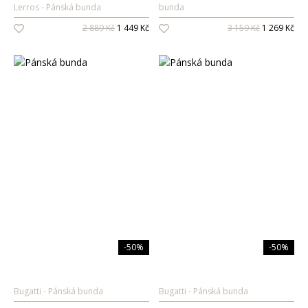
Lerros
Pánská bunda
bunda
Oleje na vlasy
2 889 Kč
1 449 Kč
3 159 Kč
1 269 Kč
Péče o zuby
Zubní pasty
Ústní vody
Kartáčky
Mezizubní péče
Dětská
kosmetika
Péče o pokožku
Sprcha a koupel
Péče o zuby
-50%
-50%
Parfémy
Bugatti
Pánská bunda
Bugatti
Pánská bunda
Dámské vůně