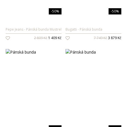
-50%
-50%
Pepe Jeans
Pánská bunda Mustrel
Bugatti
Pánská bunda
2 809 Kč
1 409 Kč
7 749 Kč
3 879 Kč