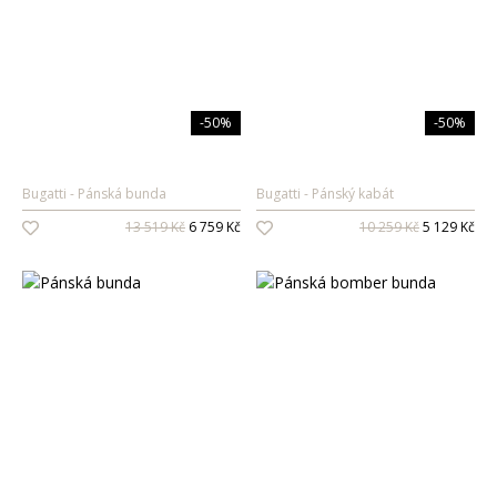
-50%
-50%
Bugatti
Pánská bunda
Bugatti
Pánský kabát
13 519 Kč
6 759 Kč
10 259 Kč
5 129 Kč