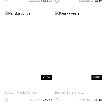
7 789 Kč
3 899 Kč
8 329 Kč
4 169 Kč
Pánské vůně
Dárkové sady
Pro ženy
Pro muže
-50%
-50%
Bugatti
Pánská bunda
Bugatti
Pánská vesta
4 509 Kč
2 259 Kč
3 899 Kč
1 949 Kč