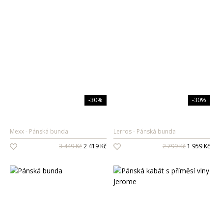
-30%
-30%
Mexx
Pánská bunda
Lerros
Pánská bunda
3 449 Kč
2 419 Kč
2 799 Kč
1 959 Kč