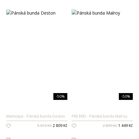
-50%
-50%
Matinique
Pánská bunda Deston
PRE END
Pánská bunda Malroy
5 619 Kč
2 809 Kč
2 899 Kč
1 449 Kč