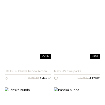
-50%
-30%
PRE END
Pánská bunda Kenton
Mexx
Pánská parka
2 899 Kč
1 449 Kč
5 899 Kč
4 129 Kč