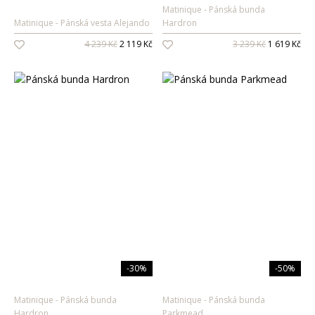
Matinique
Pánská bunda
Matinique
Pánská vesta Alejando
Hardron
4 239 Kč
2 119 Kč
3 239 Kč
1 619 Kč
-30%
-50%
Matinique
Pánská bunda
Matinique
Pánská bunda
Hardron
Parkmead