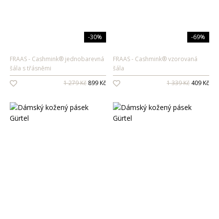
-30%
-69%
FRAAS
Cashmink® jednobarevná
FRAAS
Cashmink® vzorovaná
šála s třásněmi
šála
1 279 Kč
899 Kč
1 339 Kč
409 Kč