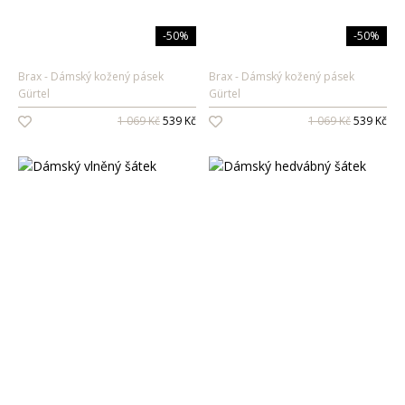
-50%
-50%
Brax
Dámský kožený pásek
Brax
Dámský kožený pásek
Gürtel
Gürtel
1 069 Kč
539 Kč
1 069 Kč
539 Kč