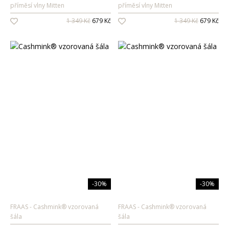
příměsí vlny Mitten
příměsí vlny Mitten
Oleje na vlasy
1 349 Kč
679 Kč
1 349 Kč
679 Kč
Péče o zuby
Zubní pasty
Ústní vody
Kartáčky
Mezizubní péče
Dětská
kosmetika
Péče o pokožku
Sprcha a koupel
Péče o zuby
-30%
-30%
Parfémy
FRAAS
Cashmink® vzorovaná
FRAAS
Cashmink® vzorovaná
šála
šála
Dámské vůně