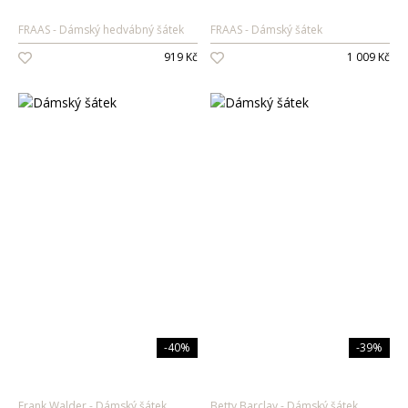
FRAAS
Dámský hedvábný šátek
FRAAS
Dámský šátek
919 Kč
1 009 Kč
-40%
-39%
Frank Walder
Dámský šátek
Betty Barclay
Dámský šátek