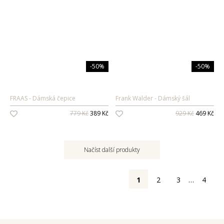
-50%
-50%
FRAAS
Dámská čepice
Frank Walder
Dámský šál
779 Kč
389 Kč
929 Kč
469 Kč
Načíst další produkty
1
2
3
…
4