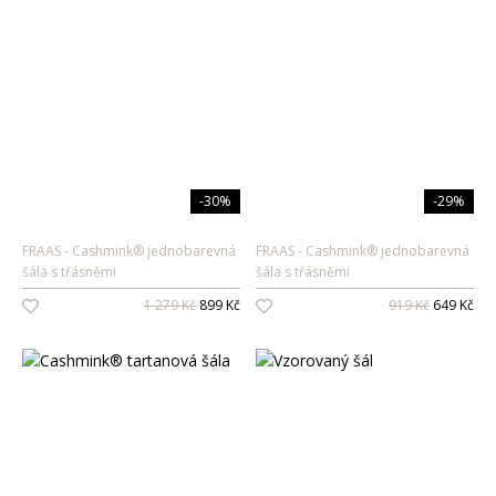
-30%
-29%
FRAAS
Cashmink® jednobarevná
FRAAS
Cashmink® jednobarevná
šála s třásněmi
šála s třásněmi
1 279 Kč
899 Kč
919 Kč
649 Kč