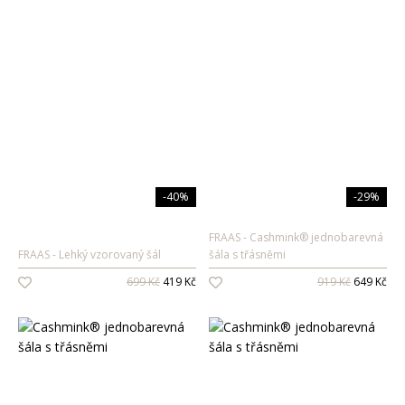
-40%
-29%
FRAAS
Cashmink® jednobarevná
FRAAS
Lehký vzorovaný šál
šála s třásněmi
699 Kč
419 Kč
919 Kč
649 Kč