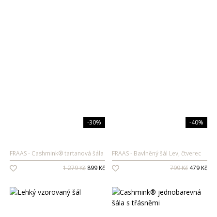
-30%
-40%
FRAAS
Cashmink® tartanová šála
FRAAS
Bavlněný šál Lev, čtverec
1 279 Kč
899 Kč
799 Kč
479 Kč