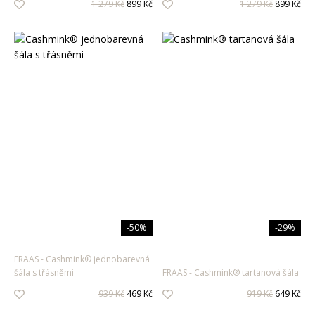
1 279 Kč
899 Kč
1 279 Kč
899 Kč
Pánské vůně
Dárkové sady
Pro ženy
Pro muže
-50%
-29%
FRAAS
Cashmink® jednobarevná
šála s třásněmi
FRAAS
Cashmink® tartanová šála
939 Kč
469 Kč
919 Kč
649 Kč