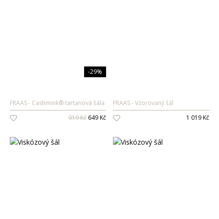
-29%
FRAAS
Cashmink® tartanová šála
FRAAS
Vzorovaný šál
919 Kč
649 Kč
1 019 Kč