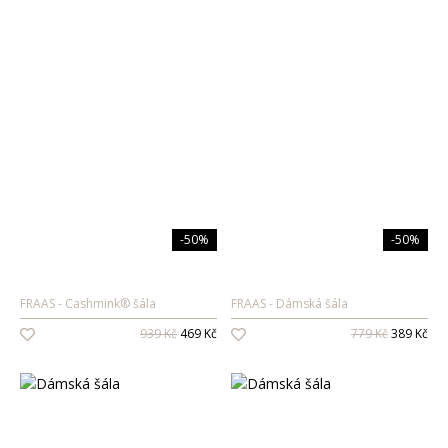
-50%
-50%
FRAAS
Cashmink® šála
FRAAS
Dámská šála
939 Kč
469 Kč
779 Kč
389 Kč