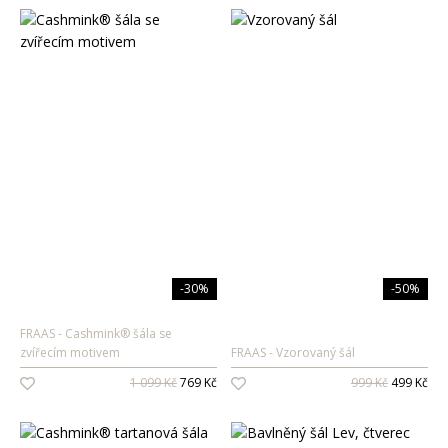
-30%
-50%
FRAAS
Cashmink® šála se
zvířecím motivem
FRAAS
Vzorovaný šál
1 099 Kč
769 Kč
999 Kč
499 Kč