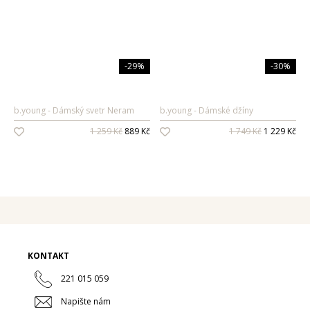
Pánské vůně
Dárkové sady
-29%
-30%
Pro ženy
Pro muže
b.young
Dámský svetr Neram
b.young
Dámské džíny
1 259 Kč
889 Kč
1 749 Kč
1 229 Kč
KONTAKT
221 015 059
Napište nám