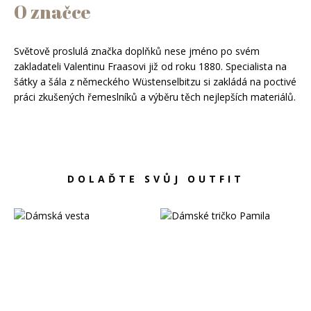
Péče o pokožku
Kondicionéry
O značce
Sprcha a koupel
Masky na vlasy
Péče o zuby
Bezoplachová péče
Světově proslulá značka doplňků nese jméno po svém
zakladateli Valentinu Fraasovi již od roku 1880. Specialista na
Sluneční ochrana
Oleje na vlasy
šátky a šála z německého Wüstenselbitzu si zakládá na poctivé
Suché šampony
práci zkušených řemeslníků a výběru těch nejlepších materiálů.
Styling
Laky na vlasy
Barvy na vlasy
Tužidla
Tónování vlasů
Gely a vosky
Profesionální péče o vlasy
Permanentní barvy
DOLAĎTE SVŮJ OUTFIT
Tepelná ochrana
Zesvětlovače
Šampony
Speciální styling
Přípravky na odrosty a šediny
Kondicionéry
Masky na vlasy
Bezoplachová péče
Styling
Suché šampony