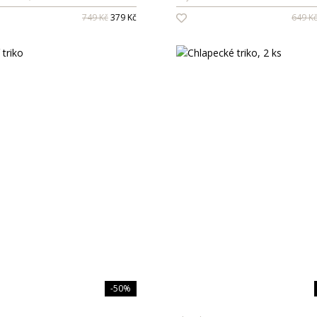
749 Kč
379 Kč
649 K
-50%