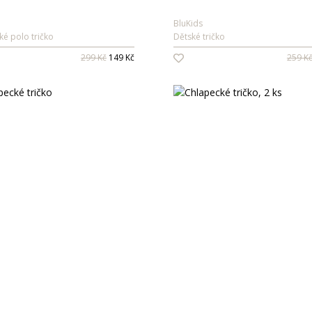
BluKids
ké polo tričko
Dětské tričko
299 Kč
149 Kč
259 K