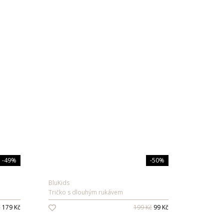
-49%
-50%
BluKids
Tričko s dlouhým rukávem
č
179 Kč
199 Kč
99 Kč