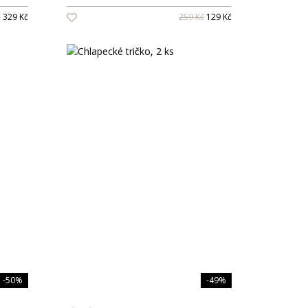
č
329 Kč
259 Kč
129 Kč
-50%
-49%