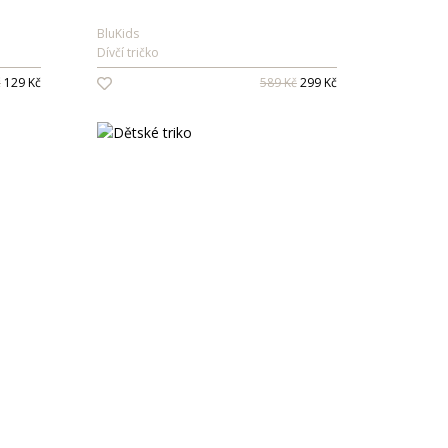
BluKids
Dívčí tričko
č
129 Kč
589 Kč
299 Kč