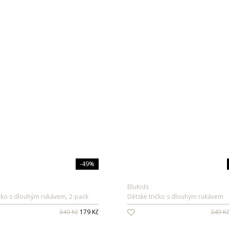
-49%
BluKids
ičko s dlouhým rukávem, 2-pack
Dětské tričko s dlouhým rukávem
349 Kč
179 Kč
349 K