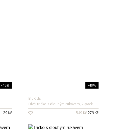
Vývoj Třešť: Exkluzivně v DESIRRED
Vůně: novinky v nabídce
Body a dupačky: 2-3packy již od 119 Kč
More & More: nově v DESIRRED
-48%
-49%
BluKids
Dívčí tričko s dlouhým rukávem, 2-pack
č
129 Kč
549 Kč
279 Kč