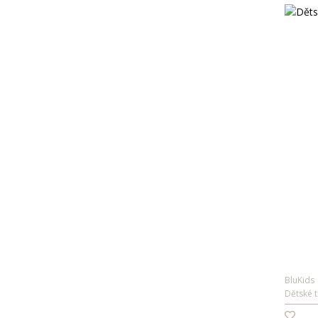
BluKids
Dětské t