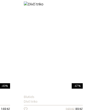
-49%
-47%
BluKids
Dívčí triko
č
169 Kč
169 Kč
89 Kč