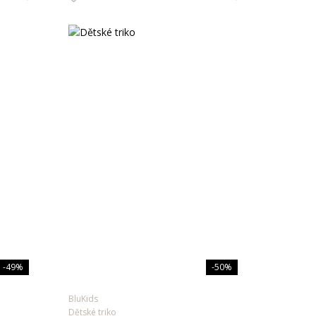
-49%
-50%
BluKids
Dětské triko