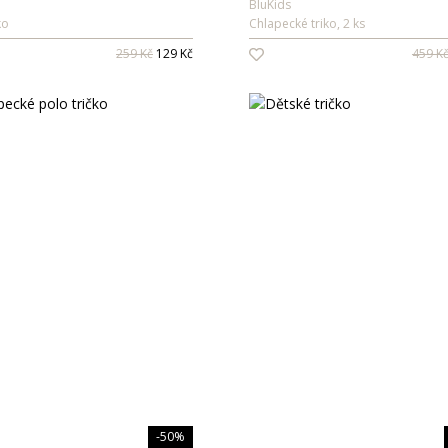
BluKids
ko
Chlapecké triko, 2 ks
259 Kč
129 Kč
459 K
-50%