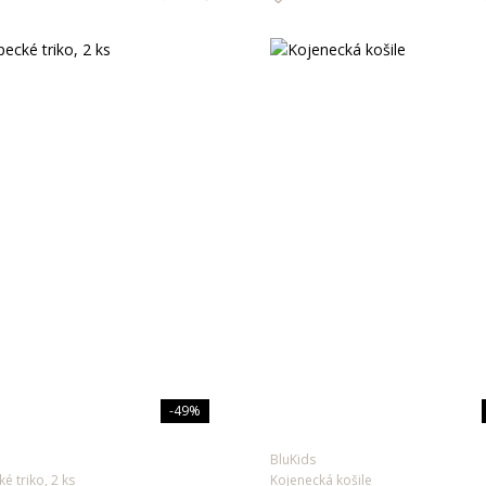
-49%
BluKids
é triko, 2 ks
Kojenecká košile