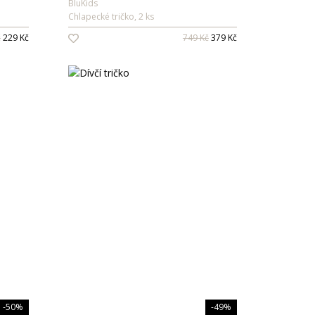
BluKids
Chlapecké tričko, 2 ks
č
229 Kč
749 Kč
379 Kč
-50%
-49%