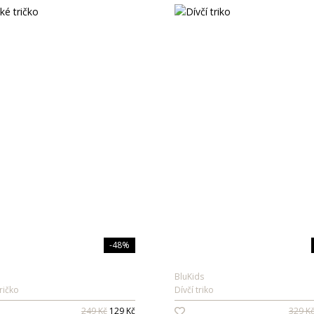
-48%
BluKids
ričko
Dívčí triko
249 Kč
129 Kč
329 K