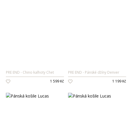
PRE END
Chino kalhoty Chet
PRE END
Pánské džíny Denver
1 599 Kč
1 199 Kč