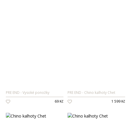
PRE END
Vysoké ponožky
PRE END
Chino kalhoty Chet
69 Kč
1 599 Kč