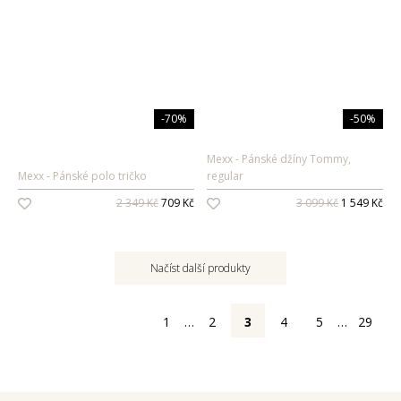
-70%
-50%
Mexx
Pánské džíny Tommy,
Mexx
Pánské polo tričko
regular
2 349 Kč
709 Kč
3 099 Kč
1 549 Kč
Načíst další produkty
1
…
2
3
4
5
…
29