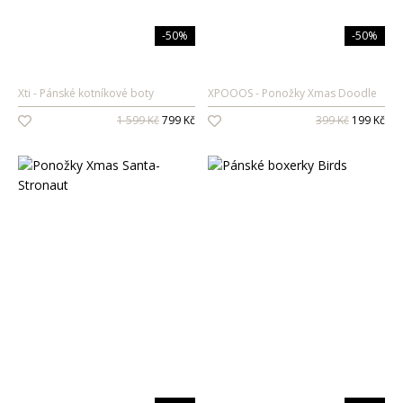
-50%
-50%
Xti
Pánské kotníkové boty
XPOOOS
Ponožky Xmas Doodle
1 599 Kč
799 Kč
399 Kč
199 Kč