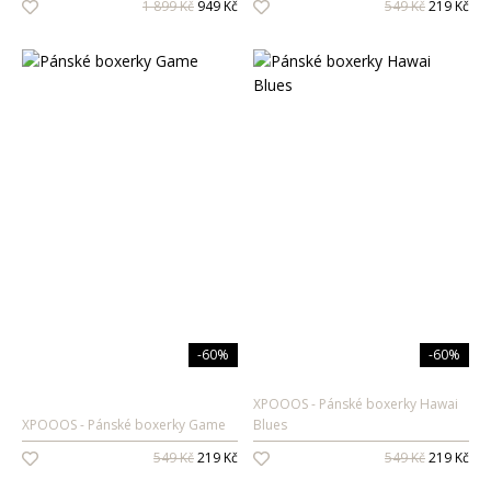
1 899 Kč
949 Kč
549 Kč
219 Kč
Pánské vůně
Dárkové sady
Pro ženy
Pro muže
-60%
-60%
XPOOOS
Pánské boxerky Hawai
XPOOOS
Pánské boxerky Game
Blues
549 Kč
219 Kč
549 Kč
219 Kč