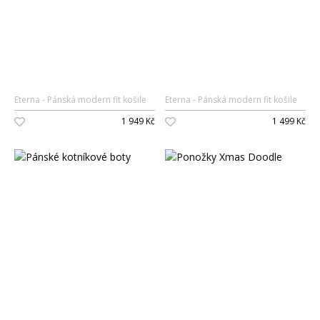
Eterna
Pánská modern fit košile
Eterna
Pánská modern fit košile
1 949 Kč
1 499 Kč