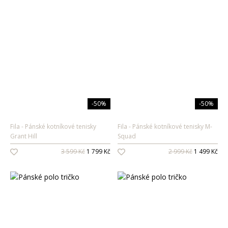
-50%
-50%
Fila
Pánské kotníkové tenisky
Fila
Pánské kotníkové tenisky M-
Grant Hill
Squad
3 599 Kč
1 799 Kč
2 999 Kč
1 499 Kč