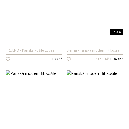
-50%
PRE END
Pánská košile Lucas
Eterna
Pánská modern fit košile
1 199 Kč
2 099 Kč
1 049 Kč