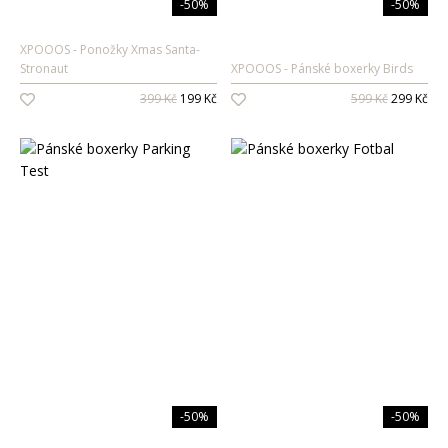
-50%
-50%
XPOOOS
Ponožky Xmas Santa-
Stronaut
XPOOOS
Pánské boxerky Birds
399 Kč
199 Kč
599 Kč
299 Kč
-50%
-50%