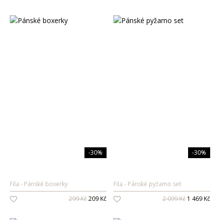
-30%
-30%
Fila
Pánské boxerky
Fila
Pánské pyžamo set
299 Kč
209 Kč
2 099 Kč
1 469 Kč