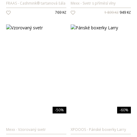
FRAAS
Cashmink® tartanová šála
Mexx
Svetr s příměsí vlny
Oleje na vlasy
769 Kč
1 899 Kč
949 Kč
Péče o zuby
Zubní pasty
Ústní vody
Kartáčky
Mezizubní péče
Dětská
kosmetika
Péče o pokožku
Sprcha a koupel
Péče o zuby
-50%
-60%
Parfémy
Mexx
Vzorovaný svetr
XPOOOS
Pánské boxerky Larry
Dámské vůně