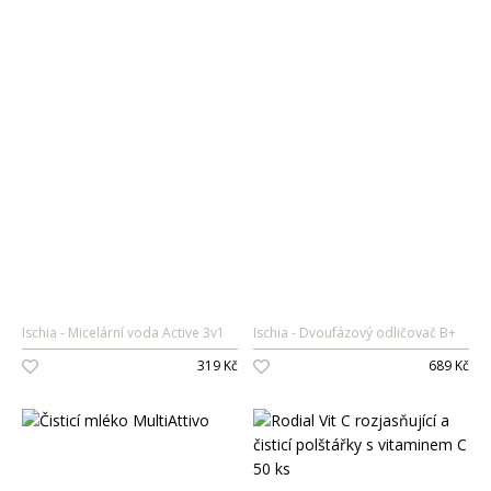
Ischia
Micelární voda Active 3v1
Ischia
Dvoufázový odličovač B+
319 Kč
689 Kč