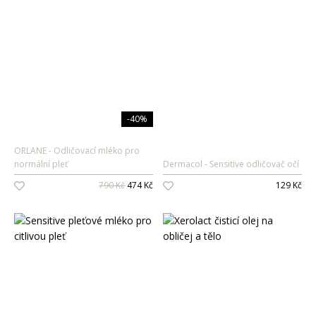
-40%
ORLANE
Odličovací mléko pro
normální pleť
Dermacol
Sensitive odličovač očí
790 Kč
474 Kč
129 Kč