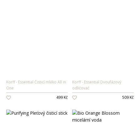
Korff
Essential Čisticí mléko All in
Korff
Essential Dvoufázový
One
odličovač
499 Kč
509 Kč