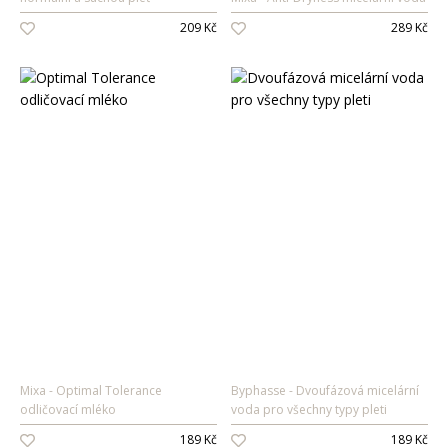
209 Kč
289 Kč
Mixa
Optimal Tolerance
Byphasse
Dvoufázová micelární
odličovací mléko
voda pro všechny typy pleti
189 Kč
189 Kč