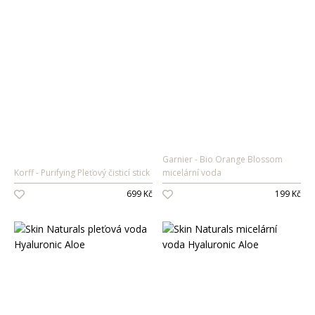
Garnier
Bio Orange Blossom
Korff
Purifying Pleťový čisticí stick
micelární voda
699 Kč
199 Kč