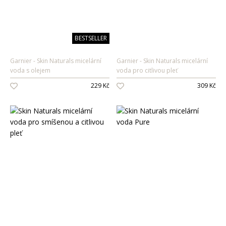
BESTSELLER
Garnier
Skin Naturals micelární
Garnier
Skin Naturals micelární
voda s olejem
voda pro citlivou pleť
229 Kč
309 Kč