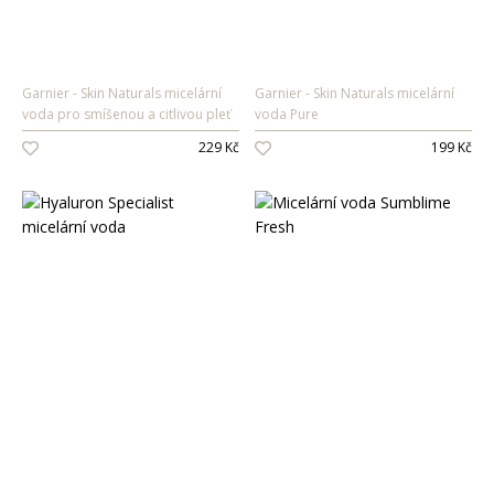
Garnier
Skin Naturals micelární
Garnier
Skin Naturals micelární
voda pro smíšenou a citlivou pleť
voda Pure
229 Kč
199 Kč