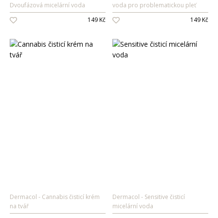
Dvoufázová micelární voda
voda pro problematickou pleť
Oleje na vlasy
149 Kč
149 Kč
Péče o zuby
Zubní pasty
Ústní vody
Kartáčky
Mezizubní péče
Dětská
kosmetika
Péče o pokožku
Sprcha a koupel
Péče o zuby
Parfémy
Dermacol
Cannabis čisticí krém
Dermacol
Sensitive čisticí
na tvář
micelární voda
Dámské vůně