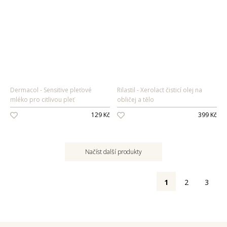
Dermacol
Sensitive pleťové
Rilastil
Xerolact čisticí olej na
mléko pro citlivou pleť
obličej a tělo
129 Kč
399 Kč
Načíst další produkty
1
2
3