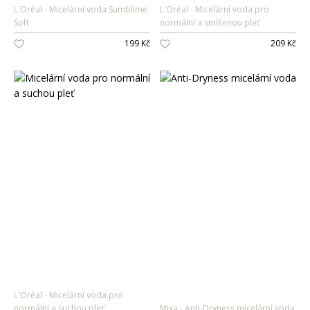
L'Oréal
Micelární voda Sumblime
L'Oréal
Micelární voda pro
Soft
normální a smíšenou pleť
199 Kč
209 Kč
L'Oréal
Micelární voda pro
normální a suchou pleť
Mixa
Anti-Dryness micelární voda