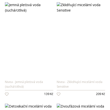
Nivea
Jemná pleťová voda
Nivea
Zklidňující micelární voda
(suchá/citlivá)
Sensitive
139 Kč
209 Kč