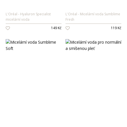
L'Oréal
Hyaluron Specialist
L'Oréal
Micelární voda Sumblime
micelární voda
Fresh
149 Kč
119 Kč