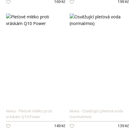
169 Kč
199 Kč
Pánské vůně
Dárkové sady
Pro ženy
Pro muže
Nivea
Pleťové mléko proti
Nivea
Osvěžující pleťová voda
vráskám Q10 Power
(normal/mix)
149 Kč
139 Kč