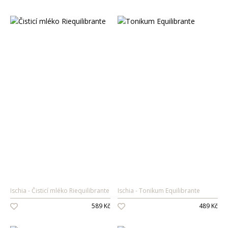
Ischia
Čisticí mléko Riequilibrante
Ischia
Tonikum Equilibrante
589 Kč
489 Kč