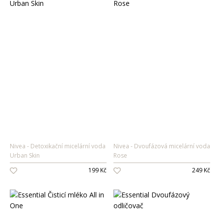
Nivea
Detoxikační micelární voda
Nivea
Dvoufázová micelární voda
Urban Skin
Rose
199 Kč
249 Kč