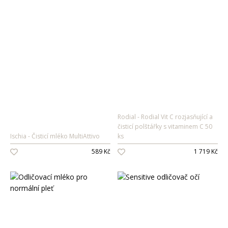
Rodial
Rodial Vit C rozjasňující a
čisticí polštářky s vitaminem C 50
Ischia
Čisticí mléko MultiAttivo
ks
589 Kč
1 719 Kč