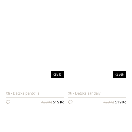
-29%
-29%
Xti
Dětské pantofle
Xti
Dětské sandály
729 Kč
519 Kč
729 Kč
519 Kč