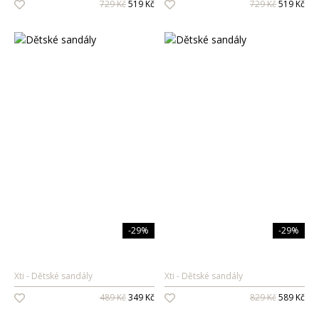
729 Kč
519 Kč
729 Kč
519 Kč
Pánské vůně
Dárkové sady
Pro ženy
Pro muže
-29%
-29%
Xti
Dětské sandály
Xti
Dětské sandály
489 Kč
349 Kč
829 Kč
589 Kč