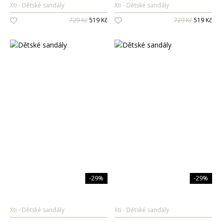
Xti
Dětské sandály
Xti
Dětské sandály
Oleje na vlasy
729 Kč
519 Kč
729 Kč
519 Kč
Péče o zuby
Zubní pasty
Ústní vody
Kartáčky
Mezizubní péče
Dětská
kosmetika
Péče o pokožku
Sprcha a koupel
Péče o zuby
-29%
-29%
Parfémy
Xti
Dětské sandály
Xti
Dětské sandály
Dámské vůně