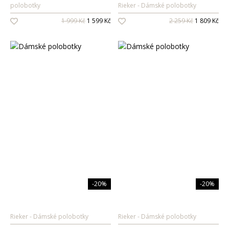
polobotky
Rieker
Dámské polobotky
Oleje na vlasy
1 999 Kč
1 599 Kč
2 259 Kč
1 809 Kč
Péče o zuby
Zubní pasty
Ústní vody
Kartáčky
Mezizubní péče
Dětská
kosmetika
Péče o pokožku
Sprcha a koupel
Péče o zuby
-20%
-20%
Parfémy
Rieker
Dámské polobotky
Rieker
Dámské polobotky
Dámské vůně