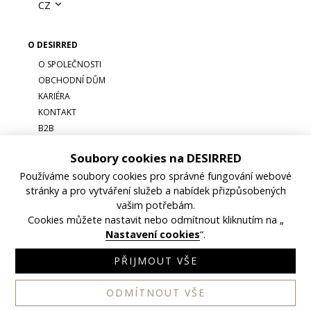
CZ
O DESIRRED
O SPOLEČNOSTI
OBCHODNÍ DŮM
KARIÉRA
KONTAKT
B2B
Soubory cookies na DESIRRED
Používáme soubory cookies pro správné fungování webové
stránky a pro vytváření služeb a nabídek přizpůsobených
vašim potřebám.
Cookies můžete nastavit nebo odmítnout kliknutím na „
OBCHODNÍ PODMÍNKY
GDPR
NASTAVENÍ COOKIES
Nastavení cookies
“.
©DESIRRED, 2026
PŘIJMOUT VŠE
ODMÍTNOUT VŠE