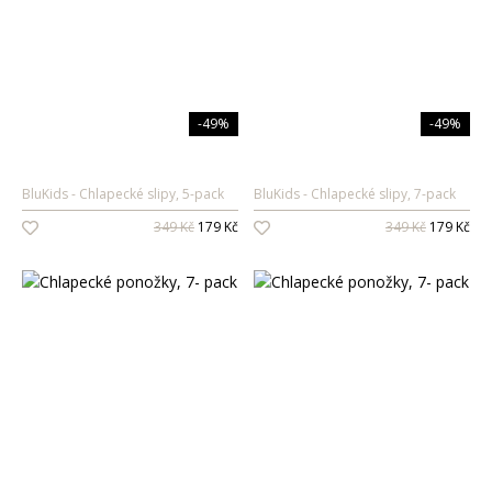
Oleje na vlasy
Péče o zuby
Zubní pasty
-49%
-49%
Ústní vody
Kartáčky
BluKids
Chlapecké slipy, 5-pack
BluKids
Chlapecké slipy, 7-pack
Mezizubní péče
349 Kč
179 Kč
349 Kč
179 Kč
Dětská
kosmetika
Péče o pokožku
Sprcha a koupel
Péče o zuby
Parfémy
Dámské vůně