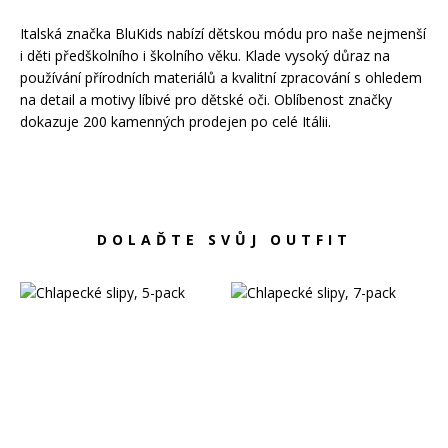
Péče o pokožku
Kondicionéry
Sprcha a koupel
Masky na vlasy
Italská značka BluKids nabízí dětskou módu pro naše nejmenší
i děti předškolního i školního věku. Klade vysoký důraz na
Péče o zuby
Bezoplachová péče
používání přírodních materiálů a kvalitní zpracování s ohledem
Sluneční ochrana
Oleje na vlasy
na detail a motivy líbivé pro dětské oči. Oblíbenost značky
dokazuje 200 kamenných prodejen po celé Itálii.
Suché šampony
Styling
Laky na vlasy
Barvy na vlasy
Tužidla
Tónování vlasů
DOLAĎTE SVŮJ OUTFIT
Gely a vosky
Profesionální péče o vlasy
Permanentní barvy
Tepelná ochrana
Zesvětlovače
Šampony
Speciální styling
Přípravky na odrosty a šediny
Kondicionéry
Masky na vlasy
Bezoplachová péče
Styling
Suché šampony