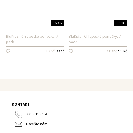
Pánské vůně
Dárkové sady
-69%
-69%
Pro ženy
BluKids
Chlapecké ponožky, 7-
BluKids
Chlapecké ponožky, 7-
Pro muže
pack
pack
319 Kč
99 Kč
319 Kč
99 Kč
KONTAKT
221 015 059
Napište nám