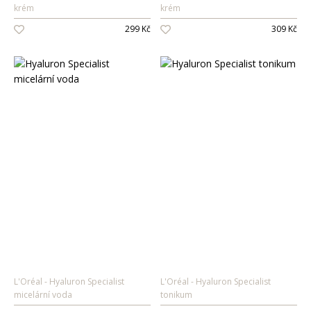
krém
krém
Oleje na vlasy
299 Kč
309 Kč
Péče o zuby
Zubní pasty
Ústní vody
Kartáčky
Mezizubní péče
Dětská
kosmetika
Péče o pokožku
Sprcha a koupel
Péče o zuby
Parfémy
L'Oréal
Hyaluron Specialist
L'Oréal
Hyaluron Specialist
micelární voda
tonikum
Dámské vůně