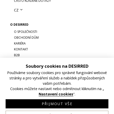
ČASTO KLADENÉ DOTAZY
CZ
O DESIRRED
O SPOLEČNOSTI
OBCHODNÍ DŮM
KARIÉRA
KONTAKT
B2B
Soubory cookies na DESIRRED
Používáme soubory cookies pro správné fungování webové
stránky a pro vytváření služeb a nabídek přizpůsobených
vašim potřebám.
Cookies můžete nastavit nebo odmítnout kliknutím na „
OBCHODNÍ PODMÍNKY
GDPR
NASTAVENÍ COOKIES
Nastavení cookies
“.
©DESIRRED, 2026
PŘIJMOUT VŠE