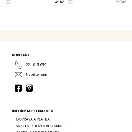
149 Kč
239 Kč
Pánské vůně
Dárkové sady
Pro ženy
Pro muže
KONTAKT
221 015 059
Napište nám
INFORMACE O NÁKUPU
DOPRAVA A PLATBA
VRÁCENÍ ZBOŽÍ A REKLAMACE