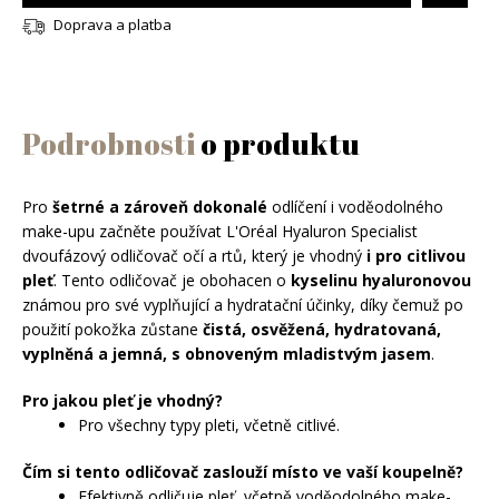
Pláště
Tepláky
Maxi
Doprava a platba
Midi
Spodní prádlo
Kabáty
Capri
Pouzdrové
Maxi
Podprsenky
Noční prádlo
Zimní bundy
Šortky
Košilové
Kalhotky
Pyžama
Plavky
Korzety, body
Košilky
Podrobnosti
o produktu
Horní díly
Obuv
Tvarující prádlo
Košile
Spodní díly
Oblečení
Oblečení
Dekorativní kosmetika
Košilky
Sandály
Jednodílné
Pro
šetrné a zároveň dokonalé
odlíčení i voděodolného
Dupačky, body, overaly
Trička
Ponožky
Tvář
make-upu začněte používat L'Oréal Hyaluron Specialist
Pantofle
Punčochy
Tričká
dvoufázový odličovač očí a rtů, který je vhodný
i pro citlivou
Soupravy
Košile
Make-up
Oči
Žabky
pleť
. Tento odličovač je obohacen o
kyselinu hyaluronovou
Polo trička
Tónující a BB krémy
Trička, košile
Svetry, mikiny
Řasenky
Obočí
Tenisky
známou pro své vyplňující a hydratační účinky, díky čemuž po
Tílka
Báze
Svetry
Tužky na oči
Svetry, mikiny
Saka
použití pokožka zůstane
čistá, osvěžená, hydratovaná,
Tužky na obočí
Rty
Mokasíny
Korektory
vyplněná a jemná, s obnoveným mladistvým jasem
.
Kardigany
Oční linky
Gely na obočí
Bundy, kabátky
Bundy, kabáty
Rtěnky
Nehty
Baleríny
Tvářenky
Mikiny
Paletky očních stínů
Stíny na obočí
Bundy
Lesky na rty
Zimní kombinézy
Kalhoty
Pro jakou pleť je vhodný?
Laky na nehty
Slip-on
Péče o pleť
Roláky
Pomády na obočí
Pro všechny typy pleti, včetně citlivé.
Kabáty
Tužky na rty
Džíny
Péče o nehty
Šaty
Plavky
Polobotky
Vesty
Pláště
Péče o pleť
Kalhoty
Odlakovače
Sukně
Spodní a noční prádlo
Čím si tento odličovač zaslouží místo ve vaší koupelně?
Lodičky
Vesty
Denní krémy
Tepláky
Péče o oční okolí
Efektivně odličuje pleť, včetně voděodolného make-