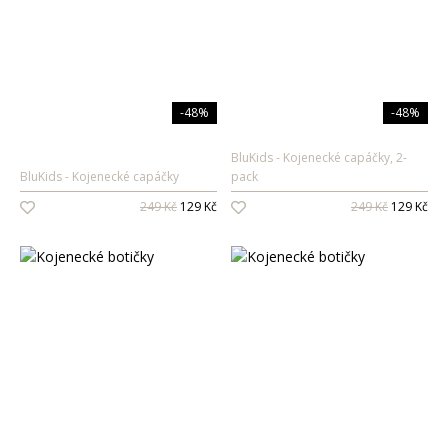
Oleje na vlasy
Péče o zuby
Zubní pasty
-48%
-48%
Ústní vody
BluKids
Kojenecké capáčky, 2-
Kartáčky
BluKids
Kojenecké capáčky
pack
Mezizubní péče
249 Kč
129 Kč
249 Kč
129 Kč
Dětská
kosmetika
Péče o pokožku
Sprcha a koupel
Péče o zuby
Parfémy
Dámské vůně