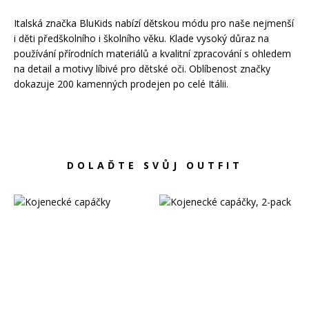
Péče o pokožku
Kondicionéry
Sprcha a koupel
Masky na vlasy
Italská značka BluKids nabízí dětskou módu pro naše nejmenší
i děti předškolního i školního věku. Klade vysoký důraz na
Péče o zuby
Bezoplachová péče
používání přírodních materiálů a kvalitní zpracování s ohledem
Sluneční ochrana
Oleje na vlasy
na detail a motivy líbivé pro dětské oči. Oblíbenost značky
dokazuje 200 kamenných prodejen po celé Itálii.
Suché šampony
Styling
Laky na vlasy
Barvy na vlasy
Tužidla
Tónování vlasů
DOLAĎTE SVŮJ OUTFIT
Gely a vosky
Profesionální péče o vlasy
Permanentní barvy
Tepelná ochrana
Zesvětlovače
Šampony
Speciální styling
Přípravky na odrosty a šediny
Kondicionéry
Masky na vlasy
Bezoplachová péče
Styling
Suché šampony