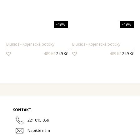
Pánské vůně
Dárkové sady
-49%
-49%
Pro ženy
Pro muže
BluKids
Kojenecké botičky
BluKids
Kojenecké botičky
489 Kč
249 Kč
489 Kč
249 Kč
KONTAKT
221 015 059
Napište nám