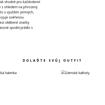
ANA vhodné pro každodenní
ny s ohledem na přirozený
sto s využitím jemných,
pojuje ověřenou
ezi oblíbené značky
časové spodní prádlo s
DOLAĎTE SVŮJ OUTFIT