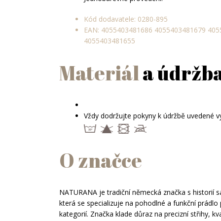
Kód dodavatele: 0280-895
EAN:
4055403481686
4055403481679
405
4055403481655
Materiál
a údržb
Vždy dodržujte pokyny k údržbě uvedené 
O značce
NATURANA je tradiční německá značka s historií sa
která se specializuje na pohodlné a funkční prádl
kategorií. Značka klade důraz na precizní střihy, kv