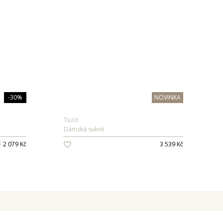
-30%
NOVINKA
Tuzzi
Dámská sukně
č
2 079 Kč
3 539 Kč