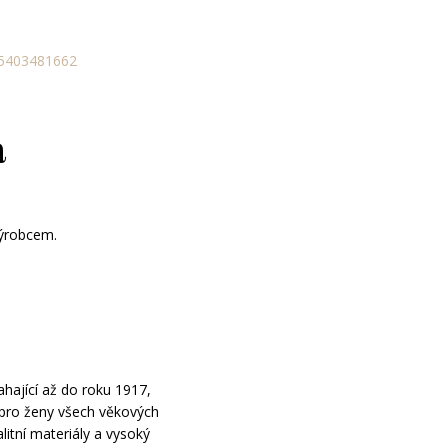
5403481662
a
výrobcem.
hající až do roku 1917,
o pro ženy všech věkových
alitní materiály a vysoký