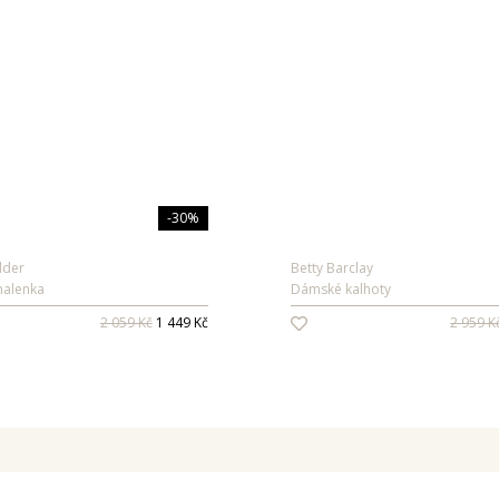
-30%
lder
Betty Barclay
alenka
Dámské kalhoty
2 059 Kč
1 449 Kč
2 959 K