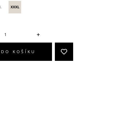
L
XXXL
+
 DO KOŠÍKU
Vývoj Třešť: Exkluzivně v DESIRRED
Vůně: novinky v nabídce
Body a dupačky: 2-3packy již od 119 Kč
More & More: nově v DESIRRED