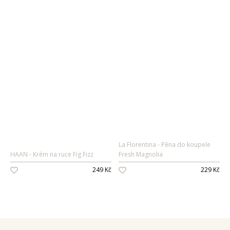
Oleje na vlasy
Péče o zuby
Zubní pasty
Ústní vody
Kartáčky
Mezizubní péče
Dětská
kosmetika
La Florentina
Pěna do koupele
Péče o pokožku
HAAN
Krém na ruce Fig Fizz
Fresh Magnolia
Sprcha a koupel
249 Kč
229 Kč
Péče o zuby
Parfémy
Dámské vůně