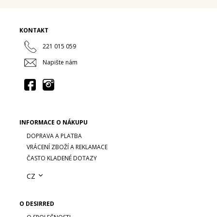
Pánské vůně
Dárkové sady
KONTAKT
221 015 059
Pro ženy
Napište nám
Pro muže
INFORMACE O NÁKUPU
DOPRAVA A PLATBA
VRÁCENÍ ZBOŽÍ A REKLAMACE
ČASTO KLADENÉ DOTAZY
CZ
O DESIRRED