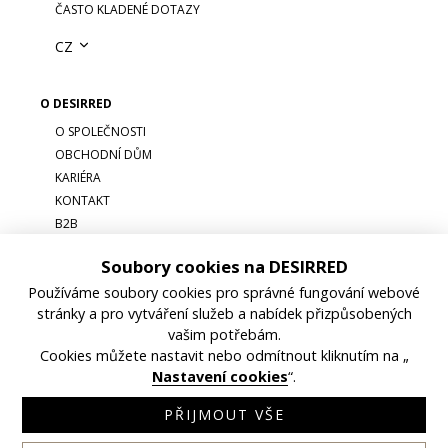
ČASTO KLADENÉ DOTAZY
CZ
O DESIRRED
O SPOLEČNOSTI
OBCHODNÍ DŮM
KARIÉRA
KONTAKT
B2B
Soubory cookies na DESIRRED
Používáme soubory cookies pro správné fungování webové
stránky a pro vytváření služeb a nabídek přizpůsobených
vašim potřebám.
Cookies můžete nastavit nebo odmítnout kliknutím na „
OBCHODNÍ PODMÍNKY
GDPR
NASTAVENÍ COOKIES
Nastavení cookies
“.
©DESIRRED, 2026
PŘIJMOUT VŠE