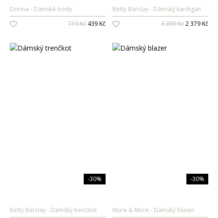
Pánské vůně
Dorina
Dámské body
Betty Barclay
Dámský kardigan
719 Kč
439 Kč
3 399 Kč
2 379 Kč
Dárkové sady
Pro ženy
Pro muže
-30%
-30%
Betty Barclay
Dámský trenčkot
More & More
Dámský blazer