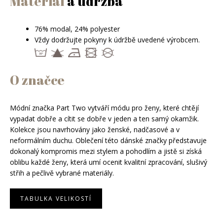
Materiál
a údržba
Péče o pokožku
Kondicionéry
Sprcha a koupel
Masky na vlasy
76% modal, 24% polyester
Péče o zuby
Bezoplachová péče
Vždy dodržujte pokyny k údržbě uvedené výrobcem.
Sluneční ochrana
Oleje na vlasy
Suché šampony
O značce
Styling
Laky na vlasy
Barvy na vlasy
Módní značka Part Two vytváří módu pro ženy, které chtějí
Tužidla
Tónování vlasů
vypadat dobře a cítit se dobře v jeden a ten samý okamžik.
Gely a vosky
Profesionální péče o vlasy
Permanentní barvy
Kolekce jsou navrhovány jako ženské, nadčasové a v
Tepelná ochrana
Zesvětlovače
Šampony
neformálním duchu. Oblečení této dánské značky představuje
Speciální styling
dokonalý kompromis mezi stylem a pohodlím a jistě si získá
Přípravky na odrosty a šediny
Kondicionéry
oblibu každé ženy, která umí ocenit kvalitní zpracování, slušivý
Masky na vlasy
střih a pečlivě vybrané materiály.
Bezoplachová péče
TABULKA VELIKOSTÍ
Styling
Suché šampony