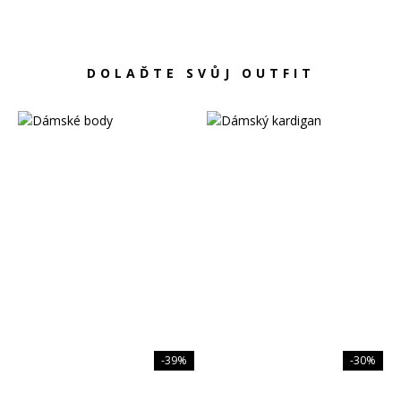
Oleje na vlasy
Péče o zuby
DOLAĎTE SVŮJ OUTFIT
Zubní pasty
Ústní vody
Kartáčky
Mezizubní péče
Dětská
kosmetika
Péče o pokožku
Sprcha a koupel
Péče o zuby
Parfémy
-39%
-30%
Dámské vůně