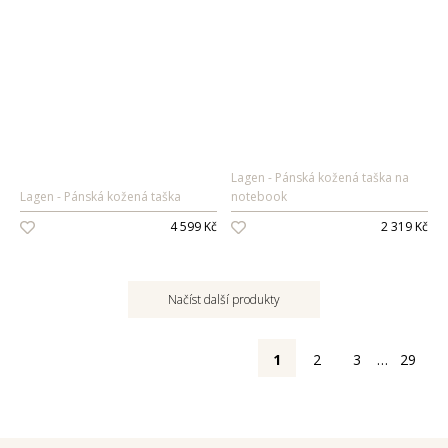
Lagen
Pánská kožená taška na
Lagen
Pánská kožená taška
notebook
4 599 Kč
2 319 Kč
Načíst další produkty
1
2
3
…
29