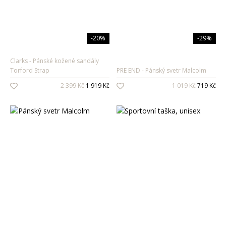
-20%
-29%
Clarks
Pánské kožené sandály
Torford Strap
PRE END
Pánský svetr Malcolm
2 399 Kč
1 919 Kč
1 019 Kč
719 Kč