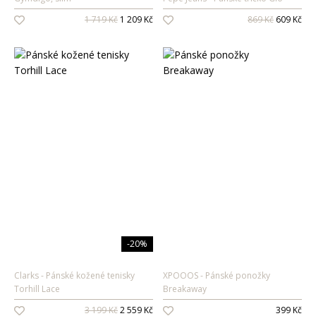
1 719 Kč
1 209 Kč
869 Kč
609 Kč
-20%
Clarks
Pánské kožené tenisky
XPOOOS
Pánské ponožky
Torhill Lace
Breakaway
3 199 Kč
2 559 Kč
399 Kč