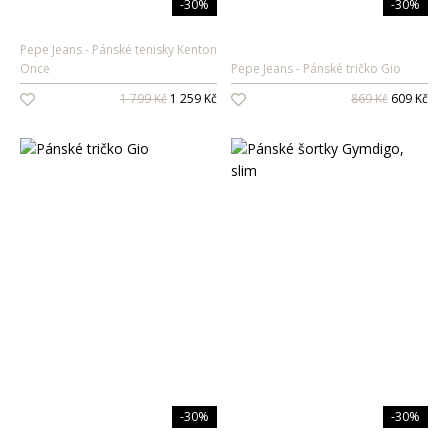
-30%
-30%
Pepe Jeans
Pánské tenisky Kenton
Once
Pepe Jeans
Pánské tričko Gio
1 799 Kč
1 259 Kč
869 Kč
609 Kč
-30%
-30%