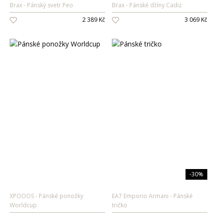
Brax
Pánský svetr Peo
Brax
Pánské džíny Cadiz
Oleje na vlasy
2 389 Kč
3 069 Kč
Péče o zuby
Zubní pasty
Ústní vody
Kartáčky
Mezizubní péče
Dětská
kosmetika
Péče o pokožku
Sprcha a koupel
Péče o zuby
-30%
Parfémy
XPOOOS
Pánské ponožky
EA7 Emporio Armani
Pánské
Worldcup
tričko
Dámské vůně