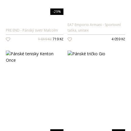
-29%
EA7 Emporio Armani
Sportovní
PRE END
Pánský svetr Malcolm
taška, unisex
1 019 Kč
719 Kč
4 059 Kč