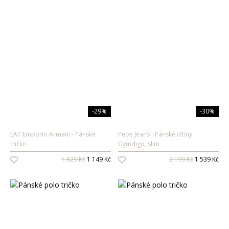
-29%
-30%
EA7 Emporio Armani
Pánské
Pepe Jeans
Pánské džíny
tričko
Gymdigo, slim
1 629 Kč
1 149 Kč
2 199 Kč
1 539 Kč