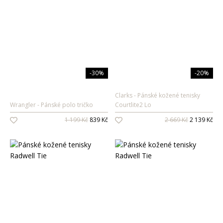
-30%
-20%
Clarks
Pánské kožené tenisky
Wrangler
Pánské polo tričko
Courtlite2 Lo
1 199 Kč
839 Kč
2 669 Kč
2 139 Kč