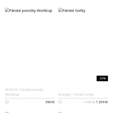
-30%
XPOOOS
Pánské ponožky
Worldcup
Wrangler
Pánské šortky
399 Kč
1 799 Kč
1 259 Kč