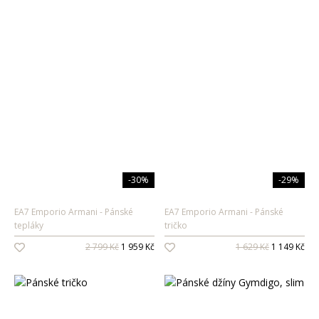
-30%
-29%
EA7 Emporio Armani
Pánské
EA7 Emporio Armani
Pánské
tepláky
tričko
2 799 Kč
1 959 Kč
1 629 Kč
1 149 Kč