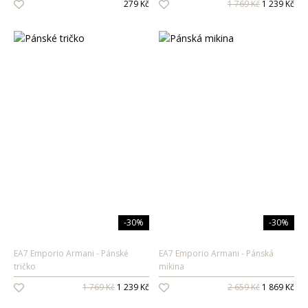
279 Kč
1 769 Kč
1 239 Kč
Pánské vůně
Dárkové sady
Pro ženy
Pro muže
-30%
-30%
EA7 Emporio Armani
Pánské
EA7 Emporio Armani
Pánská
tričko
mikina
1 769 Kč
1 239 Kč
2 659 Kč
1 869 Kč