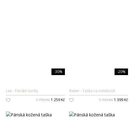
-30%
-20%
Lee
Pánské šortky
Rieker
Taška na notebook
1 799 Kč
1 259 Kč
1 739 Kč
1 399 Kč